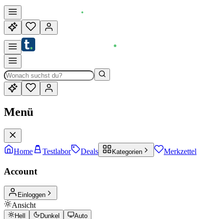
Menü
Home
Testlabor
Deals
Merkzettel
Kategorien
Account
Einloggen
Ansicht
Hell
Dunkel
Auto