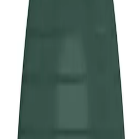
Partner
Shop anmelden
Shop Login
Folge uns
Deutschlands großes Verbraucherportal mit Testberichten und
integriertem Preisvergleich
Alle Preise inkl. der jeweils geltenden gesetzlichen MwSt., ggf.
zzgl. Versandkosten. Alle Angaben ohne Gewähr.
©
2026
Testsieger.de
Frage stellen
Frage stellen