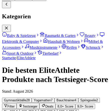
Kategorien
Baby & Spielzeug
Baumarkt & Garten
Beauty
Elektronik & Computer
Haushalt & Wohnen
Möbel &
Accessoires
Musikinstrumente
Reifen
Schmuck
Sport & Outdoor
Tierbedarf
Startseite
/
EliteAthlete
Die besten EliteAthlete
Produkte nach Testsieger-Score
Stand:
August 2026
Gymnastikbälle
28
Yogamatten
7
Bauchtrainer
4
Springseile
2
Filter
Testsieger
Deals
8,0+ Score
9,0+ Score