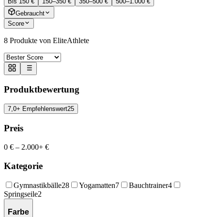
Bis 150 €
150–350 €
350–500 €
500–1.000 €
Gebraucht
Score
8
Produkte von EliteAthlete
Produktbewertung
7,0+ Empfehlenswert
25
Preis
0 €
–
2.000+ €
Kategorie
Gymnastikbälle
28
Yogamatten
7
Bauchtrainer
4
Springseile
2
Farbe