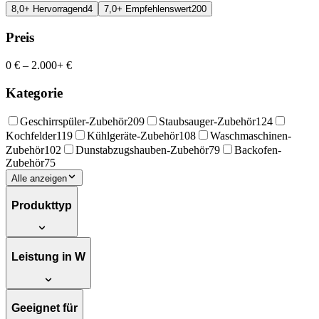
8,0+ Hervorragend
4
7,0+ Empfehlenswert
200
Preis
0 €
–
2.000+ €
Kategorie
Geschirrspüler-Zubehör
209
Staubsauger-Zubehör
124
Kochfelder
119
Kühlgeräte-Zubehör
108
Waschmaschinen-
Zubehör
102
Dunstabzugshauben-Zubehör
79
Backofen-
Zubehör
75
Alle anzeigen
Produkttyp
Leistung in W
Geeignet für