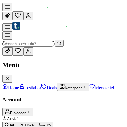
Menü
Home
Testlabor
Deals
Merkzettel
Kategorien
Account
Einloggen
Ansicht
Hell
Dunkel
Auto