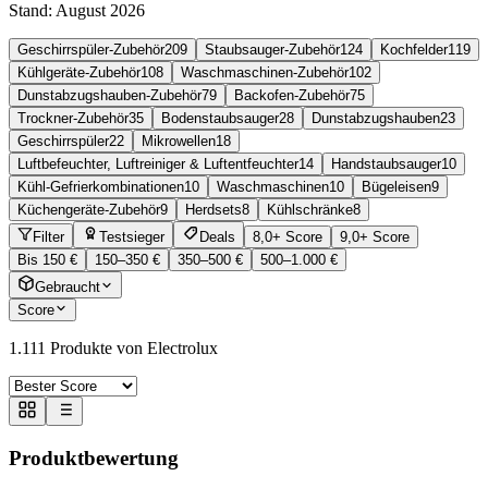
Stand:
August 2026
Geschirrspüler-Zubehör
209
Staubsauger-Zubehör
124
Kochfelder
119
Kühlgeräte-Zubehör
108
Waschmaschinen-Zubehör
102
Dunstabzugshauben-Zubehör
79
Backofen-Zubehör
75
Trockner-Zubehör
35
Bodenstaubsauger
28
Dunstabzugshauben
23
Geschirrspüler
22
Mikrowellen
18
Luftbefeuchter, Luftreiniger & Luftentfeuchter
14
Handstaubsauger
10
Kühl-Gefrierkombinationen
10
Waschmaschinen
10
Bügeleisen
9
Küchengeräte-Zubehör
9
Herdsets
8
Kühlschränke
8
Filter
Testsieger
Deals
8,0+ Score
9,0+ Score
Bis 150 €
150–350 €
350–500 €
500–1.000 €
Gebraucht
Score
1.111
Produkte von Electrolux
Produktbewertung