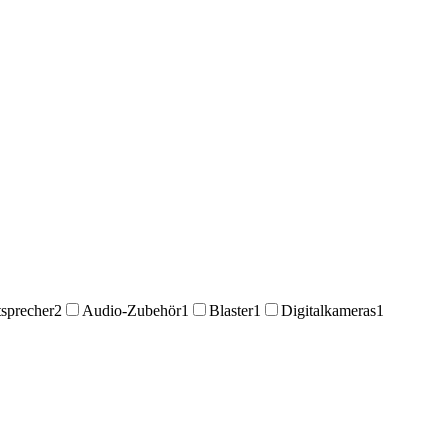
sprecher
2
Audio-Zubehör
1
Blaster
1
Digitalkameras
1