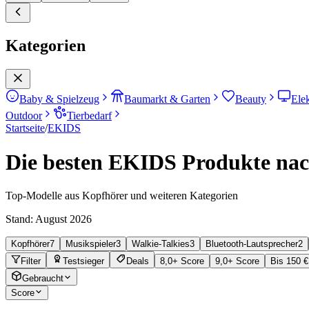
Kategorien
Baby & Spielzeug
Baumarkt & Garten
Beauty
Ele
Outdoor
Tierbedarf
Startseite
/
EKIDS
Die besten EKIDS Produkte nach
Top-Modelle aus Kopfhörer und weiteren Kategorien
Stand:
August 2026
Kopfhörer
7
Musikspieler
3
Walkie-Talkies
3
Bluetooth-Lautsprecher
2
Filter
Testsieger
Deals
8,0+ Score
9,0+ Score
Bis 150 €
Gebraucht
Score