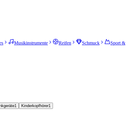
es
Musikinstrumente
Reifen
Schmuck
Sport &
nkgeräte
1
Kinderkopfhörer
1