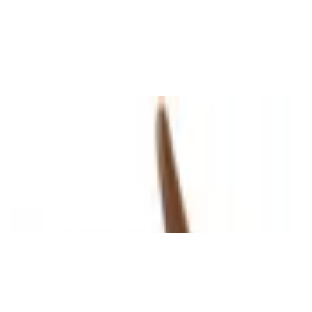
Kopfhörer im Chase Design mit kindgerec
tra Leicht Bunt
rkeregler für Eltern, Schwarz