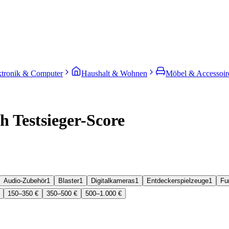
ktronik & Computer
Haushalt & Wohnen
Möbel & Accessoir
 Testsieger-Score
Audio-Zubehör
1
Blaster
1
Digitalkameras
1
Entdeckerspielzeuge
1
Fu
150–350 €
350–500 €
500–1.000 €