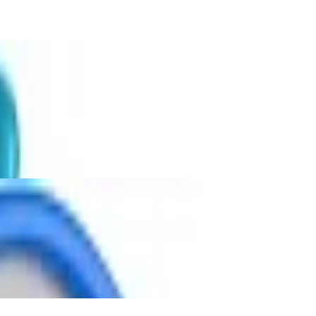
t Share-Port und Lautstärkeregler, Verstel
au (11380051307)