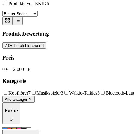
21
Produkte von EKIDS
Produktbewertung
7,0+ Empfehlenswert
3
Preis
0 €
–
2.000+ €
Kategorie
Kopfhörer
7
Musikspieler
3
Walkie-Talkies
3
Bluetooth-Laut
Alle anzeigen
Farbe