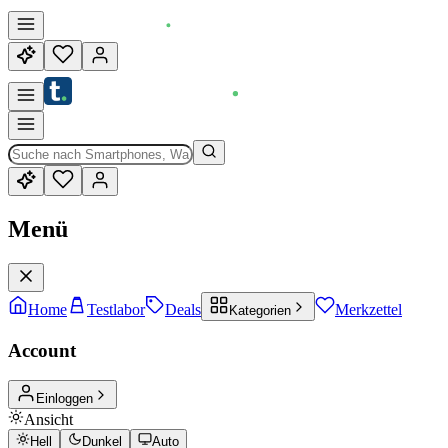
Menü
Home
Testlabor
Deals
Merkzettel
Kategorien
Account
Einloggen
Ansicht
Hell
Dunkel
Auto