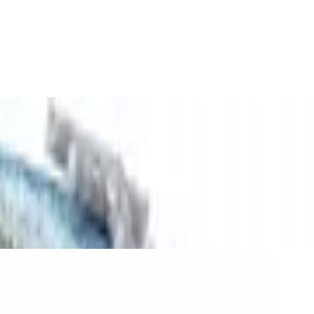
nd verstellbarem Kopfband - eKids FR-
FR-115V2