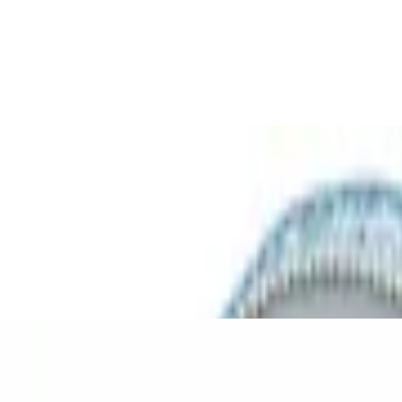
 mit kindgerechter Lautstärkebegrenzung u
aschine mit Mikrofon für Kinder - eKids 