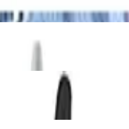
Kinder-Kopfhörer mit Kompass, Taschenlam
r Kinder, Rot
S BOOMBOX