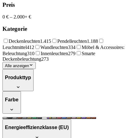
Preis
0 €
–
2.000+ €
Kategorie
Deckenleuchten
1.415
Pendelleuchten
1.188
Leuchtmittel
412
Wandleuchten
334
Möbel & Accessoires:
Beleuchtung
310
Innenleuchten
279
Smarte
Deckenbeleuchtung
273
Alle anzeigen
Produkttyp
Farbe
Energieeffizienzklasse (EU)