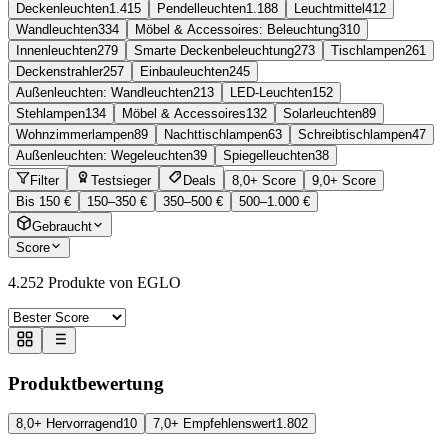
Deckenleuchten
1.415
Pendelleuchten
1.188
Leuchtmittel
412
Wandleuchten
334
Möbel & Accessoires: Beleuchtung
310
Innenleuchten
279
Smarte Deckenbeleuchtung
273
Tischlampen
261
Deckenstrahler
257
Einbauleuchten
245
Außenleuchten: Wandleuchten
213
LED-Leuchten
152
Stehlampen
134
Möbel & Accessoires
132
Solarleuchten
89
Wohnzimmerlampen
89
Nachttischlampen
63
Schreibtischlampen
47
Außenleuchten: Wegeleuchten
39
Spiegelleuchten
38
Filter
Testsieger
Deals
8,0+ Score
9,0+ Score
Bis 150 €
150–350 €
350–500 €
500–1.000 €
Gebraucht
Score
4.252
Produkte von EGLO
Produktbewertung
8,0+ Hervorragend
10
7,0+ Empfehlenswert
1.802