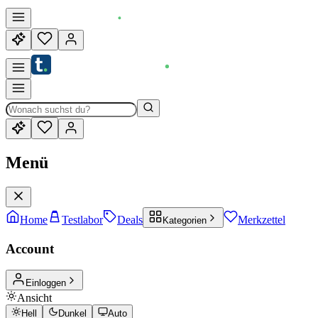
Menü
Home
Testlabor
Deals
Merkzettel
Kategorien
Account
Einloggen
Ansicht
Hell
Dunkel
Auto