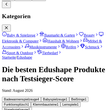
Kategorien
Baby & Spielzeug
Baumarkt & Garten
Beauty
Elektronik & Computer
Haushalt & Wohnen
Möbel &
Accessoires
Musikinstrumente
Reifen
Schmuck
Sport & Outdoor
Tierbedarf
Startseite
/
Edushape
Die besten Edushape Produkte
nach Testsieger-Score
Stand:
August 2026
Badewannenspielzeuge
4
Babyspielzeuge
1
Beißringe
1
Funktionsplüsch
1
Klemmbausteine
1
Lernspiele
1
Stapelspielzeuge
1