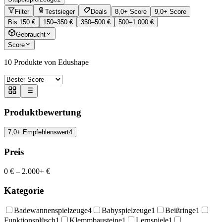
Filter
Testsieger
Deals
8,0+ Score
9,0+ Score
Bis 150 €
150–350 €
350–500 €
500–1.000 €
Gebraucht
Score
10
Produkte von Edushape
Produktbewertung
7,0+ Empfehlenswert
4
Preis
0 €
–
2.000+ €
Kategorie
Badewannenspielzeuge
4
Babyspielzeuge
1
Beißringe
1
Funktionsplüsch
1
Klemmbausteine
1
Lernspiele
1