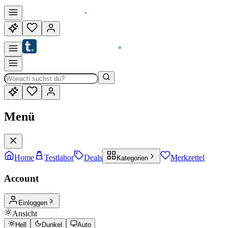
Menü
Home
Testlabor
Deals
Merkzettel
Kategorien
Account
Einloggen
Ansicht
Hell
Dunkel
Auto