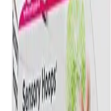
Services
Datenschutz
Impressum
Privatsphäre
Partner
Shop anmelden
Shop Login
Folge uns
Deutschlands großes Verbraucherportal mit Testberichten und
integriertem Preisvergleich
Alle Preise inkl. der jeweils geltenden gesetzlichen MwSt., ggf.
zzgl. Versandkosten. Alle Angaben ohne Gewähr.