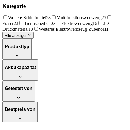
Kategorie
Weitere Schleifmittel
28
Multifunktionswerkzeug
25
Fräser
23
Trennscheiben
23
Elektrowerkzeug
16
3D-
Druckmaterial
13
Weiteres Elektrowerkzeug-Zubehör
11
Alle anzeigen
Produkttyp
Akkukapazität
Getestet von
Bestpreis von