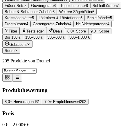
Fräser-Sets
8
Graviergeräte
8
Teppichmesser
8
Schleifbürsten
7
Bohrer & Schrauber-Zubehör
6
Weitere Sägeblätter
6
Kreissägeblätter
5
Lötkolben & Lötstationen
5
Schleifbänder
5
Drahtbürsten
4
Gartengeräte-Zubehör
4
Heißklebepatronen
4
Filter
Testsieger
Deals
8,0+ Score
9,0+ Score
Bis 150 €
150–350 €
350–500 €
500–1.000 €
Gebraucht
Score
205
Produkte von Dremel
Produktbewertung
8,0+ Hervorragend
31
7,0+ Empfehlenswert
202
Preis
0 €
–
2.000+ €