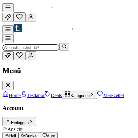
Menü
Home
Testlabor
Deals
Merkzettel
Kategorien
Account
Einloggen
Ansicht
Hell
Dunkel
Auto