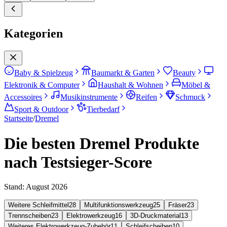
Kategorien
Baby & Spielzeug
Baumarkt & Garten
Beauty
Elektronik & Computer
Haushalt & Wohnen
Möbel &
Accessoires
Musikinstrumente
Reifen
Schmuck
Sport & Outdoor
Tierbedarf
Startseite
/
Dremel
Die besten Dremel Produkte
nach Testsieger-Score
Stand:
August 2026
Weitere Schleifmittel
28
Multifunktionswerkzeug
25
Fräser
23
Trennscheiben
23
Elektrowerkzeug
16
3D-Druckmaterial
13
Weiteres Elektrowerkzeug-Zubehör
11
Schleifscheiben
10