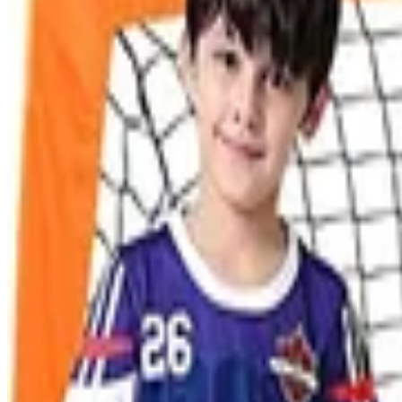
Testlabor
Karriere
Services
Datenschutz
Impressum
Privatsphäre
Partner
Shop anmelden
Shop Login
Folge uns
Deutschlands großes Verbraucherportal mit Testberichten und integrie
Alle Preise inkl. der jeweils geltenden gesetzlichen MwSt., ggf. zzg