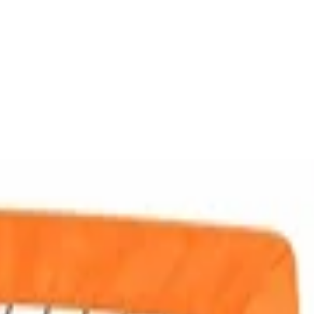
l Ball Tore x1, 4'×3'