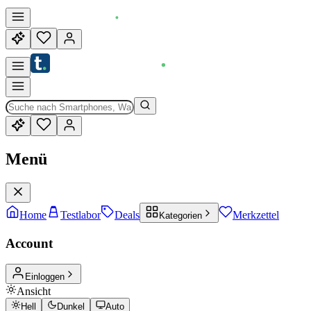
Menü
Home
Testlabor
Deals
Merkzettel
Kategorien
Account
Einloggen
Ansicht
Hell
Dunkel
Auto