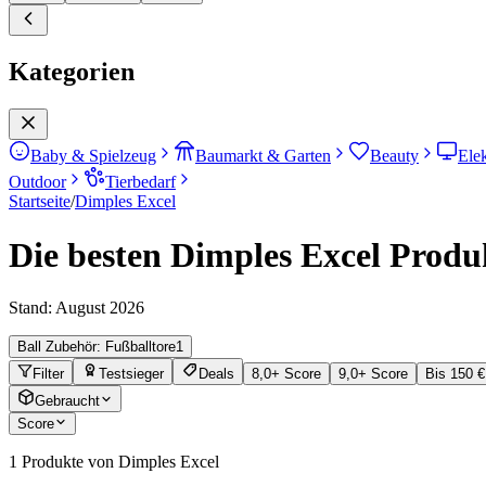
Kategorien
Baby & Spielzeug
Baumarkt & Garten
Beauty
Ele
Outdoor
Tierbedarf
Startseite
/
Dimples Excel
Die besten Dimples Excel Produk
Stand:
August 2026
Ball Zubehör: Fußballtore
1
Filter
Testsieger
Deals
8,0+ Score
9,0+ Score
Bis 150 €
Gebraucht
Score
1
Produkte von Dimples Excel