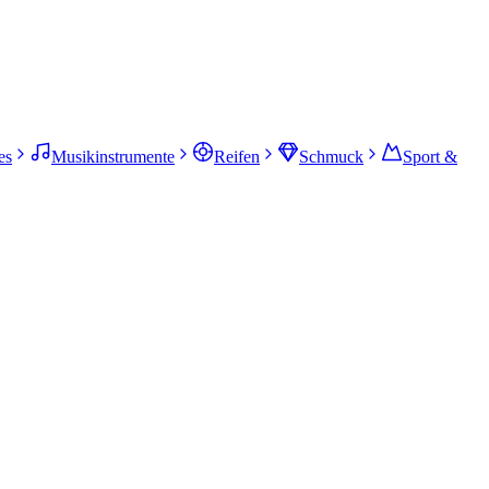
es
Musikinstrumente
Reifen
Schmuck
Sport &