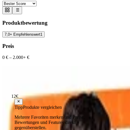
Produktbewertung
7,0+ Empfehlenswert
1
Preis
0 €
–
2.000+ €
Dimples Excel Fussballtor Pop Up Fussball
Empfehlenswert
Testsieger Score
71
12
€
ab
23
Tipp
Produkte vergleichen
Mehrere Favoriten merken und Preise,
Unternehmen
Bewertungen und Features direkt
gegenüberstellen.
Über uns