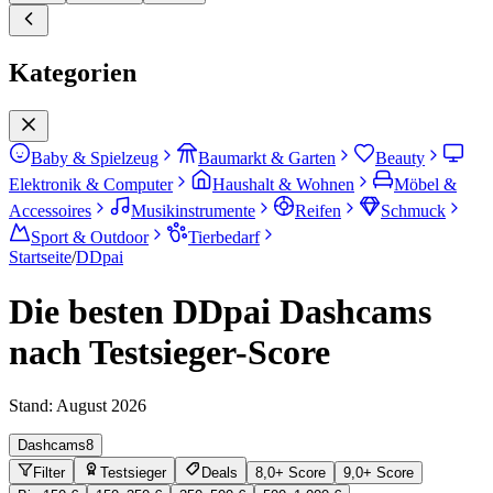
Kategorien
Baby & Spielzeug
Baumarkt & Garten
Beauty
Elektronik & Computer
Haushalt & Wohnen
Möbel &
Accessoires
Musikinstrumente
Reifen
Schmuck
Sport & Outdoor
Tierbedarf
Startseite
/
DDpai
Die besten DDpai Dashcams
nach Testsieger-Score
Stand:
August 2026
Dashcams
8
Filter
Testsieger
Deals
8,0+ Score
9,0+ Score