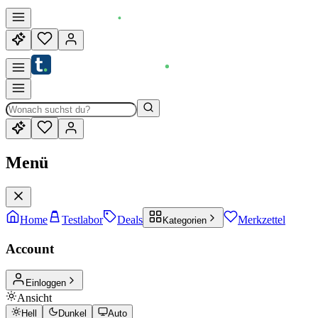
Menü
Home
Testlabor
Deals
Merkzettel
Kategorien
Account
Einloggen
Ansicht
Hell
Dunkel
Auto