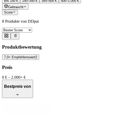
Bis 150 €
150–350 €
350–500 €
500–1.000 €
Gebraucht
Score
8
Produkte von DDpai
Produktbewertung
7,0+ Empfehlenswert
2
Preis
0 €
–
2.000+ €
Bestpreis von
DDPAI Z50 Pro Dashcam Auto Vorne
Hinten, Echtes 4K AI-ISP Nachtsicht,