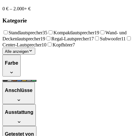
0 €
–
2.000+ €
Kategorie
Standlautsprecher
35
Kompaktlautsprecher
19
Wand- und
Deckenlautsprecher
19
Regal-Lautsprecher
17
Subwoofer
11
Center-Lautsprecher
10
Kopfhörer
7
Alle anzeigen
Farbe
Anschlüsse
Ausstattung
Getestet von