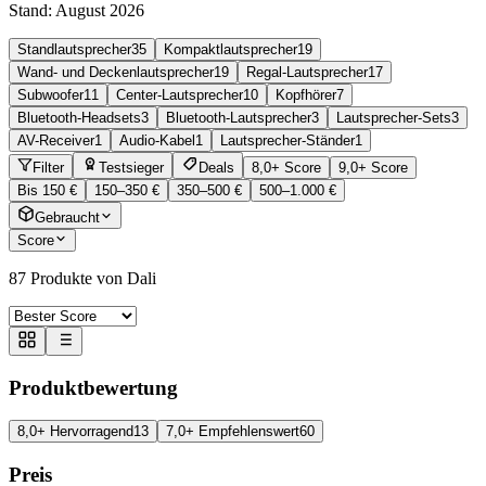
Stand:
August 2026
Standlautsprecher
35
Kompaktlautsprecher
19
Wand- und Deckenlautsprecher
19
Regal-Lautsprecher
17
Subwoofer
11
Center-Lautsprecher
10
Kopfhörer
7
Bluetooth-Headsets
3
Bluetooth-Lautsprecher
3
Lautsprecher-Sets
3
AV-Receiver
1
Audio-Kabel
1
Lautsprecher-Ständer
1
Filter
Testsieger
Deals
8,0+ Score
9,0+ Score
Bis 150 €
150–350 €
350–500 €
500–1.000 €
Gebraucht
Score
87
Produkte von Dali
Produktbewertung
8,0+ Hervorragend
13
7,0+ Empfehlenswert
60
Preis