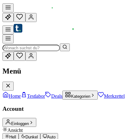
Menü
Home
Testlabor
Deals
Merkzettel
Kategorien
Account
Einloggen
Ansicht
Hell
Dunkel
Auto