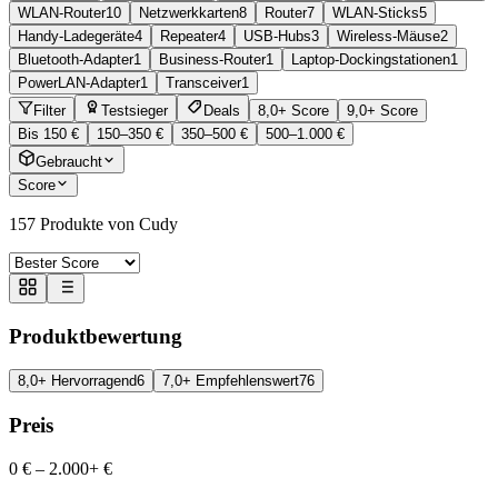
WLAN-Router
10
Netzwerkkarten
8
Router
7
WLAN-Sticks
5
Handy-Ladegeräte
4
Repeater
4
USB-Hubs
3
Wireless-Mäuse
2
Bluetooth-Adapter
1
Business-Router
1
Laptop-Dockingstationen
1
PowerLAN-Adapter
1
Transceiver
1
Filter
Testsieger
Deals
8,0+ Score
9,0+ Score
Bis 150 €
150–350 €
350–500 €
500–1.000 €
Gebraucht
Score
157
Produkte von Cudy
Produktbewertung
8,0+ Hervorragend
6
7,0+ Empfehlenswert
76
Preis
0 €
–
2.000+ €