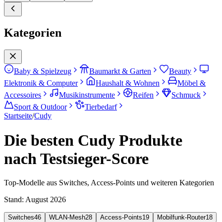
Kategorien
Baby & Spielzeug
Baumarkt & Garten
Beauty
Elektronik & Computer
Haushalt & Wohnen
Möbel &
Accessoires
Musikinstrumente
Reifen
Schmuck
Sport & Outdoor
Tierbedarf
Startseite
/
Cudy
Die besten Cudy Produkte
nach Testsieger-Score
Top-Modelle aus Switches, Access-Points und weiteren Kategorien
Stand:
August 2026
Switches
46
WLAN-Mesh
28
Access-Points
19
Mobilfunk-Router
18