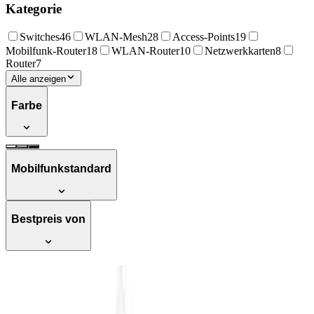
Kategorie
Switches
46
WLAN-Mesh
28
Access-Points
19
Mobilfunk-Router
18
WLAN-Router
10
Netzwerkkarten
8
Router
7
Alle anzeigen
Farbe
Mobilfunkstandard
Bestpreis von
Cudy Neuer LT300 4G LTE WLAN-
Router 300 Mbit/s, 2×2 MIMO,
OpenVPN, WireGuard, Schwarz