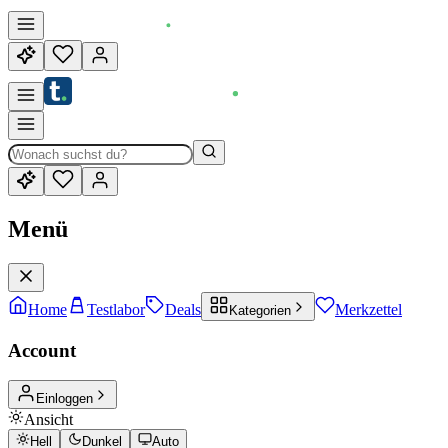
Menü
Home
Testlabor
Deals
Merkzettel
Kategorien
Account
Einloggen
Ansicht
Hell
Dunkel
Auto