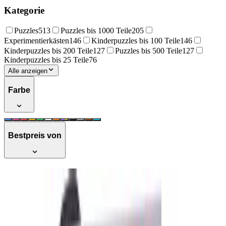
Kategorie
Puzzles
513
Puzzles bis 1000 Teile
205
Experimentierkästen
146
Kinderpuzzles bis 100 Teile
146
Kinderpuzzles bis 200 Teile
127
Puzzles bis 500 Teile
127
Kinderpuzzles bis 25 Teile
76
Alle anzeigen
Farbe
Bestpreis von
Clementoni 17165.1 Mouse and Friends
Plüsch Mickey mit Beißring