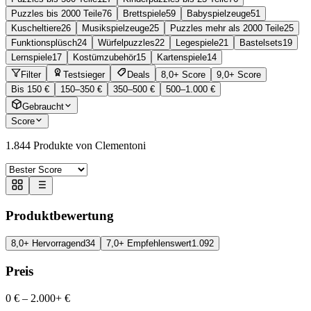
Puzzles bis 2000 Teile
76
Brettspiele
59
Babyspielzeuge
51
Kuscheltiere
26
Musikspielzeuge
25
Puzzles mehr als 2000 Teile
25
Funktionsplüsch
24
Würfelpuzzles
22
Legespiele
21
Bastelsets
19
Lernspiele
17
Kostümzubehör
15
Kartenspiele
14
Filter
Testsieger
Deals
8,0+ Score
9,0+ Score
Bis 150 €
150–350 €
350–500 €
500–1.000 €
Gebraucht
Score
1.844
Produkte von Clementoni
Produktbewertung
8,0+ Hervorragend
34
7,0+ Empfehlenswert
1.092
Preis
0 €
–
2.000+ €