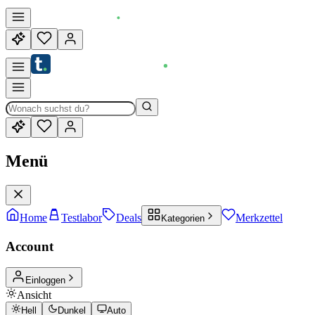
Menü
Home
Testlabor
Deals
Merkzettel
Kategorien
Account
Einloggen
Ansicht
Hell
Dunkel
Auto