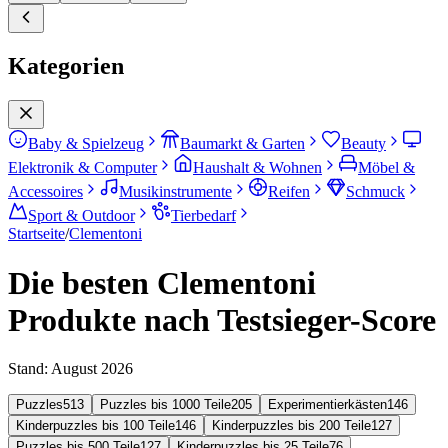
Kategorien
Baby & Spielzeug
Baumarkt & Garten
Beauty
Elektronik & Computer
Haushalt & Wohnen
Möbel &
Accessoires
Musikinstrumente
Reifen
Schmuck
Sport & Outdoor
Tierbedarf
Startseite
/
Clementoni
Die besten Clementoni
Produkte nach Testsieger-Score
Stand:
August 2026
Puzzles
513
Puzzles bis 1000 Teile
205
Experimentierkästen
146
Kinderpuzzles bis 100 Teile
146
Kinderpuzzles bis 200 Teile
127
Puzzles bis 500 Teile
127
Kinderpuzzles bis 25 Teile
76