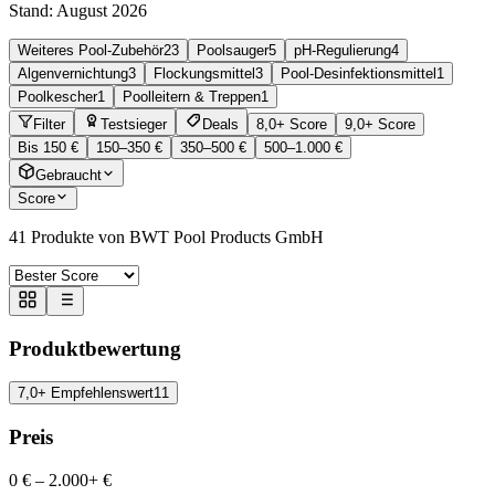
Stand:
August 2026
Weiteres Pool-Zubehör
23
Poolsauger
5
pH-Regulierung
4
Algenvernichtung
3
Flockungsmittel
3
Pool-Desinfektionsmittel
1
Poolkescher
1
Poolleitern & Treppen
1
Filter
Testsieger
Deals
8,0+ Score
9,0+ Score
Bis 150 €
150–350 €
350–500 €
500–1.000 €
Gebraucht
Score
41
Produkte von BWT Pool Products GmbH
Produktbewertung
7,0+ Empfehlenswert
11
Preis
0 €
–
2.000+ €