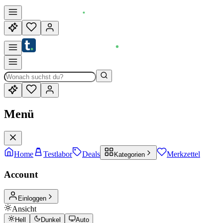
Menü
Home
Testlabor
Deals
Merkzettel
Kategorien
Account
Einloggen
Ansicht
Hell
Dunkel
Auto