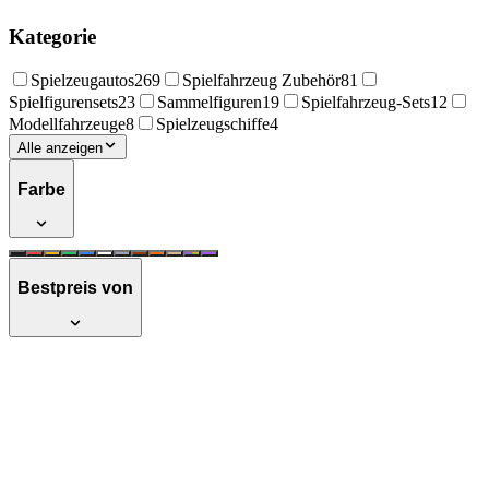
Kategorie
Spielzeugautos
269
Spielfahrzeug Zubehör
81
Spielfigurensets
23
Sammelfiguren
19
Spielfahrzeug-Sets
12
Modellfahrzeuge
8
Spielzeugschiffe
4
Alle anzeigen
Farbe
Bestpreis von
Bruder 02771 'MAN TGA Feuerwehr'
Spielzeugauto, mit Drehleiter,
Wasserpumpe und Light and Sound
Module, inkl. Batterie, 47,0 × 17,5 × 24,2