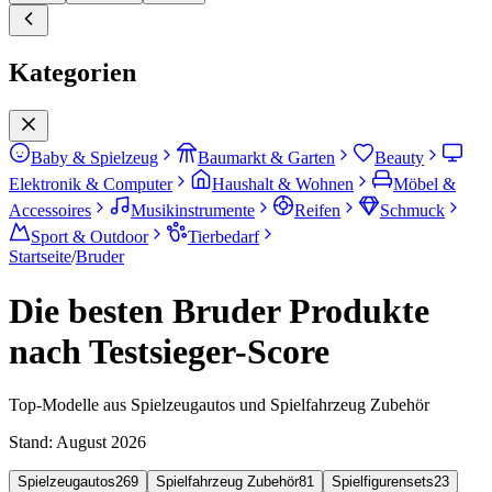
Kategorien
Baby & Spielzeug
Baumarkt & Garten
Beauty
Elektronik & Computer
Haushalt & Wohnen
Möbel &
Accessoires
Musikinstrumente
Reifen
Schmuck
Sport & Outdoor
Tierbedarf
Startseite
/
Bruder
Die besten Bruder Produkte
nach Testsieger-Score
Top-Modelle aus Spielzeugautos und Spielfahrzeug Zubehör
Stand:
August 2026
Spielzeugautos
269
Spielfahrzeug Zubehör
81
Spielfigurensets
23