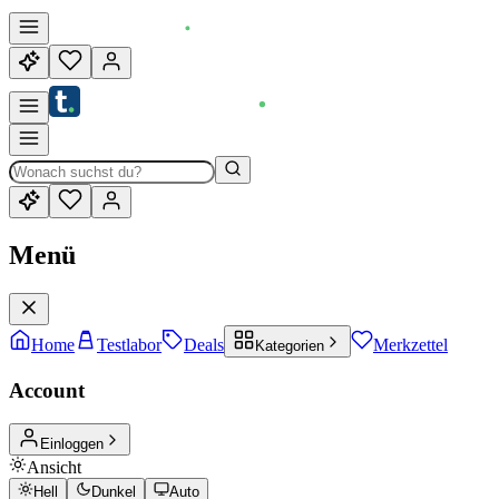
Menü
Home
Testlabor
Deals
Merkzettel
Kategorien
Account
Einloggen
Ansicht
Hell
Dunkel
Auto