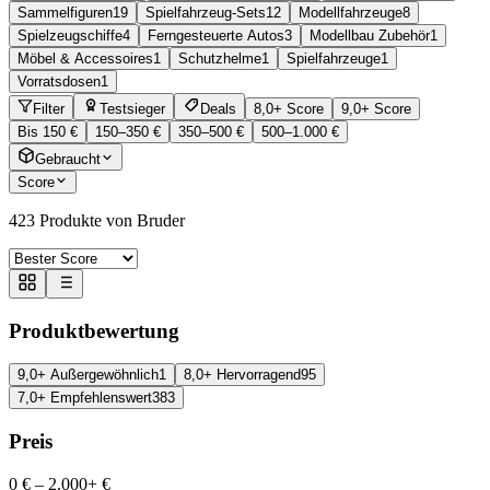
Sammelfiguren
19
Spielfahrzeug-Sets
12
Modellfahrzeuge
8
Spielzeugschiffe
4
Ferngesteuerte Autos
3
Modellbau Zubehör
1
Möbel & Accessoires
1
Schutzhelme
1
Spielfahrzeuge
1
Vorratsdosen
1
Filter
Testsieger
Deals
8,0+ Score
9,0+ Score
Bis 150 €
150–350 €
350–500 €
500–1.000 €
Gebraucht
Score
423
Produkte von Bruder
Produktbewertung
9,0+ Außergewöhnlich
1
8,0+ Hervorragend
95
7,0+ Empfehlenswert
383
Preis
0 €
–
2.000+ €