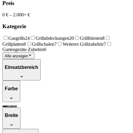
Preis
0 €
–
2.000+ €
Kategorie
Gasgrills
24
Grillabdeckungen
20
Grillbürsten
8
Grillplatten
8
Grillschalen
7
Weiteres Grillzubehör
7
Gartengeräte-Zubehör
6
Alle anzeigen
Einsatzbereich
Farbe
Breite