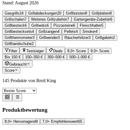
Stand:
August 2026
Gasgrills
24
Grillabdeckungen
20
Grillbürsten
8
Grillplatten
8
Grillschalen
7
Weiteres Grillzubehör
7
Gartengeräte-Zubehör
6
Grillbesteck
6
Grillwoks
6
Pizzasteine
6
Fleischhalter
5
Grillbestecksets
4
Grillzangen
4
Pellets
4
Smoker
4
Grillthermometer
3
Grillwender
3
Räucherhölzer
3
Grillgabeln
2
Grillhandschuhe
2
Filter
Testsieger
Deals
8,0+ Score
9,0+ Score
Bis 150 €
150–350 €
350–500 €
500–1.000 €
Gebraucht
Score
145
Produkte von Broil King
Produktbewertung
8,0+ Hervorragend
9
7,0+ Empfehlenswert
65