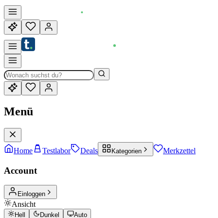
Menü
Home
Testlabor
Deals
Merkzettel
Kategorien
Account
Einloggen
Ansicht
Hell
Dunkel
Auto