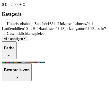
0 €
–
2.000+ €
Kategorie
Holzeisenbahnen Zubehör
168
Holzeisenbahnen
49
Lauflernhilfen
10
Holzbaukästen
9
Spielzeugautos
9
Rasseln
7
Geschicklichkeitsspiele
6
Alle anzeigen
Farbe
Bestpreis von
BRIO World 36010 Gebirgs-Frachten Set
Deluxe - Riesiger Eisenbahn-Spaß auf
mehreren Ebenen mit zwei Kränen,
Frachtverlad - Preisvergleich