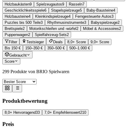
Holzbaukästen
9
Spielzeugautos
9
Rasseln
7
Geschicklichkeitsspiele
6
Stapelspielzeuge
5
Baby-Bausteine
4
Holzbausteine
4
Kleinkindspielzeuge
4
Ferngesteuerte Autos
3
Puzzles bis 500 Teile
3
Rhythmusinstrumente
3
Babyspielzeuge
2
Brettspiele
2
Motorikschleifen und -würfel
2
Möbel & Accessoires
2
Puppenwagen
2
Spielfahrzeug-Sets
2
Filter
Testsieger
Deals
8,0+ Score
9,0+ Score
Bis 150 €
150–350 €
350–500 €
500–1.000 €
Gebraucht
Score
299
Produkte von BRIO Spielwaren
Produktbewertung
8,0+ Hervorragend
33
7,0+ Empfehlenswert
210
Preis