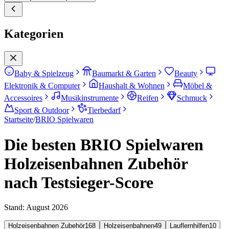
Kategorien
Baby & Spielzeug
Baumarkt & Garten
Beauty
Elektronik & Computer
Haushalt & Wohnen
Möbel &
Accessoires
Musikinstrumente
Reifen
Schmuck
Sport & Outdoor
Tierbedarf
Startseite
/
BRIO Spielwaren
Die besten BRIO Spielwaren
Holzeisenbahnen Zubehör
nach Testsieger-Score
Stand:
August 2026
Holzeisenbahnen Zubehör
168
Holzeisenbahnen
49
Lauflernhilfen
10