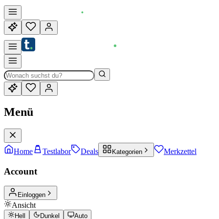
Menü
Home
Testlabor
Deals
Merkzettel
Kategorien
Account
Einloggen
Ansicht
Hell
Dunkel
Auto