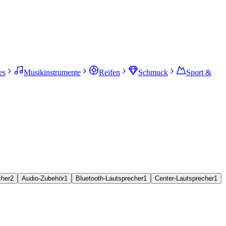
es
Musikinstrumente
Reifen
Schmuck
Sport &
cher
2
Audio-Zubehör
1
Bluetooth-Lautsprecher
1
Center-Lautsprecher
1