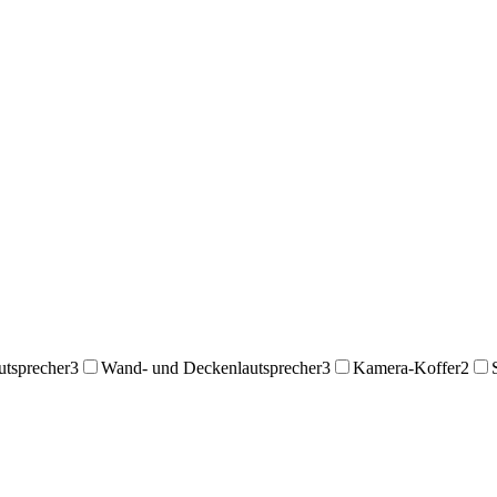
utsprecher
3
Wand- und Deckenlautsprecher
3
Kamera-Koffer
2