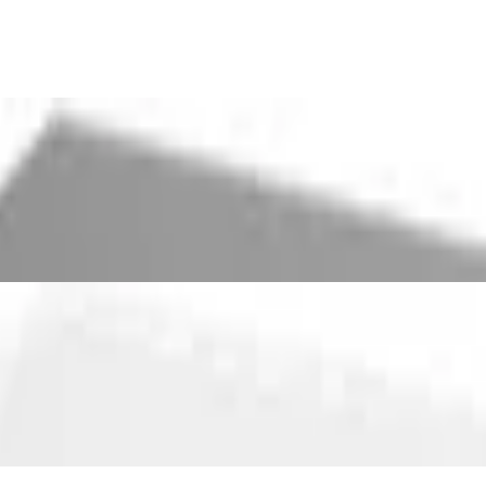
oofer, schwarz
, weiß