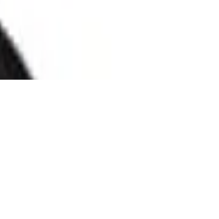
ern & Luxusdesign aus Nappaleder
drückung, Bluetooth, AptX, Ladecase mit