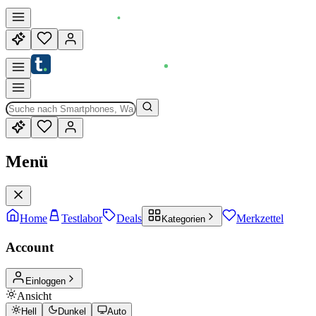
Menü
Home
Testlabor
Deals
Merkzettel
Kategorien
Account
Einloggen
Ansicht
Hell
Dunkel
Auto