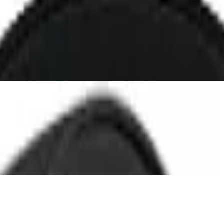
rer mit ANC, aptX Lossless, 40 mm Treib
less Kopfhörer mit Aktiver Geräuschunter