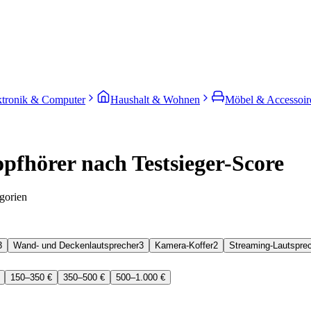
ktronik & Computer
Haushalt & Wohnen
Möbel & Accessoir
pfhörer nach Testsieger-Score
gorien
3
Wand- und Deckenlautsprecher
3
Kamera-Koffer
2
Streaming-Lautspre
150–350 €
350–500 €
500–1.000 €