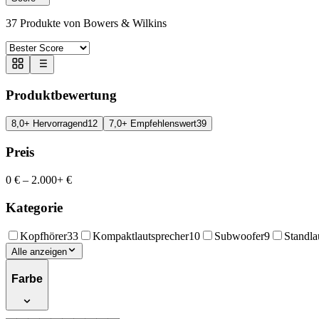
37
Produkte von Bowers & Wilkins
Produktbewertung
8,0+ Hervorragend
12
7,0+ Empfehlenswert
39
Preis
0 €
–
2.000+ €
Kategorie
Kopfhörer
33
Kompaktlautsprecher
10
Subwoofer
9
Standla
Alle anzeigen
Farbe