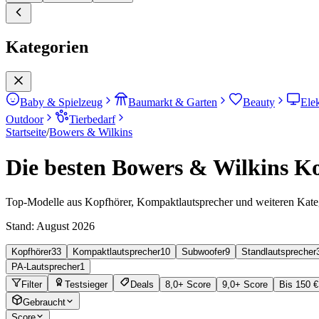
Kategorien
Baby & Spielzeug
Baumarkt & Garten
Beauty
Ele
Outdoor
Tierbedarf
Startseite
/
Bowers & Wilkins
Die besten Bowers & Wilkins Ko
Top-Modelle aus Kopfhörer, Kompaktlautsprecher und weiteren Kate
Stand:
August 2026
Kopfhörer
33
Kompaktlautsprecher
10
Subwoofer
9
Standlautsprecher
PA-Lautsprecher
1
Filter
Testsieger
Deals
8,0+ Score
9,0+ Score
Bis 150 €
Gebraucht
Score