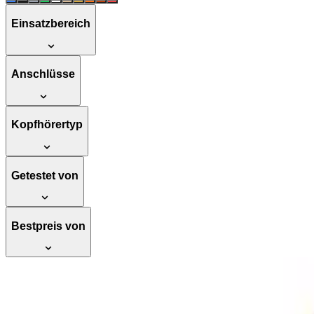
Einsatzbereich
Anschlüsse
Kopfhörertyp
Getestet von
Bestpreis von
Testsieger
Bowers & Wilkins PX8 Over-Ear-Kopfhörer