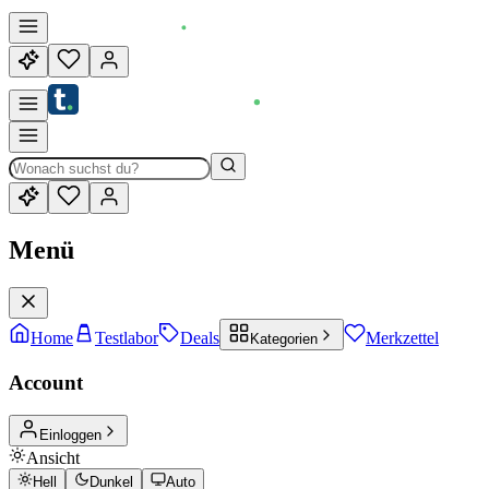
Menü
Home
Testlabor
Deals
Merkzettel
Kategorien
Account
Einloggen
Ansicht
Hell
Dunkel
Auto