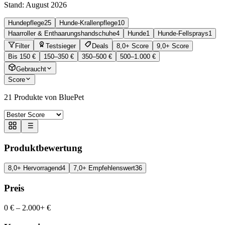
Stand:
August 2026
Hundepflege
25
Hunde-Krallenpflege
10
Haarroller & Enthaarungshandschuhe
4
Hunde
1
Hunde-Fellsprays
1
Filter
Testsieger
Deals
8,0+ Score
9,0+ Score
Bis 150 €
150–350 €
350–500 €
500–1.000 €
Gebraucht
Score
21
Produkte von BluePet
Produktbewertung
8,0+ Hervorragend
4
7,0+ Empfehlenswert
36
Preis
0 €
–
2.000+ €