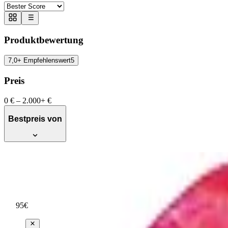
Produktbewertung
7,0+ Empfehlenswert
5
Preis
0 €
–
2.000+ €
Bestpreis von
Bear Fruits Flamingo Glatt + Weich Haar
Empfehlenswert
Testsieger Score
76
95
€
ab
5
(
297,50 €/l
)