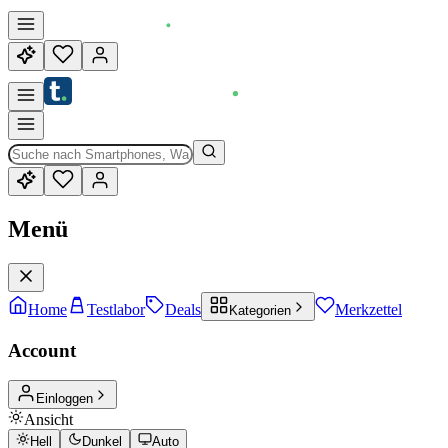
Menü
Home
Testlabor
Deals
Merkzettel
Kategorien
Account
Einloggen
Ansicht
Hell
Dunkel
Auto