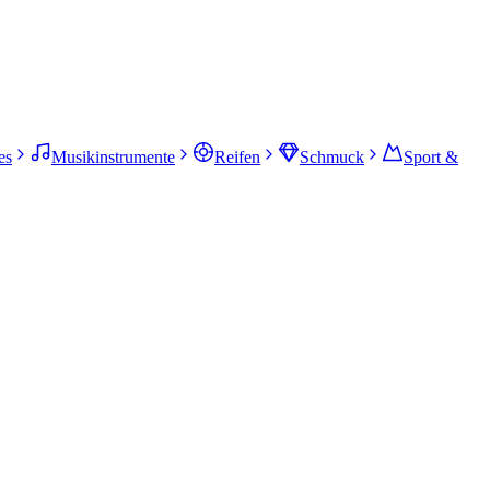
es
Musikinstrumente
Reifen
Schmuck
Sport &