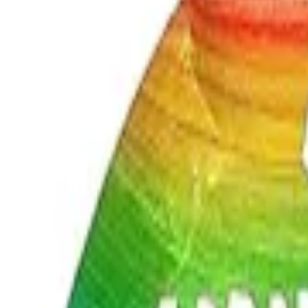
Testlabor
Karriere
Services
Datenschutz
Impressum
Privatsphäre
Partner
Shop anmelden
Shop Login
Folge uns
Deutschlands großes Verbraucherportal mit Testberichten und integrie
Alle Preise inkl. der jeweils geltenden gesetzlichen MwSt., ggf. zzg