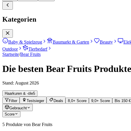
Kategorien
Baby & Spielzeug
Baumarkt & Garten
Beauty
Ele
Outdoor
Tierbedarf
Startseite
/
Bear Fruits
Die besten Bear Fruits Produkte
Stand:
August 2026
Haarkuren & -öle
5
Filter
Testsieger
Deals
8,0+ Score
9,0+ Score
Bis 150 €
Gebraucht
Score
5
Produkte von Bear Fruits