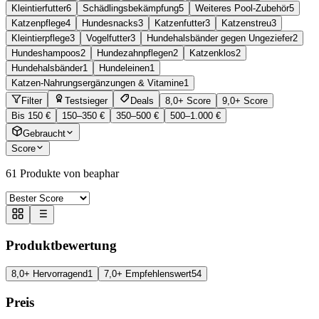
Kleintierfutter
6
Schädlingsbekämpfung
5
Weiteres Pool-Zubehör
5
Katzenpflege
4
Hundesnacks
3
Katzenfutter
3
Katzenstreu
3
Kleintierpflege
3
Vogelfutter
3
Hundehalsbänder gegen Ungeziefer
2
Hundeshampoos
2
Hundezahnpflegen
2
Katzenklos
2
Hundehalsbänder
1
Hundeleinen
1
Katzen-Nahrungsergänzungen & Vitamine
1
Filter
Testsieger
Deals
8,0+ Score
9,0+ Score
Bis 150 €
150–350 €
350–500 €
500–1.000 €
Gebraucht
Score
61
Produkte von beaphar
Produktbewertung
8,0+ Hervorragend
1
7,0+ Empfehlenswert
54
Preis