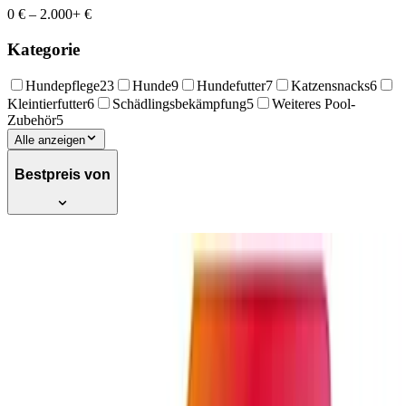
0 €
–
2.000+ €
Kategorie
Hundepflege
23
Hunde
9
Hundefutter
7
Katzensnacks
6
Kleintierfutter
6
Schädlingsbekämpfung
5
Weiteres Pool-
Zubehör
5
Alle anzeigen
Bestpreis von
Beaphar Multi Frisch -
Geruchsneutralisierer für Katzenklos -
Verlängert die Haltbarkeit von
Katzenstreu - Duft nach Vanille &
Melone - 400 g