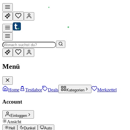
Menü
Home
Testlabor
Deals
Merkzettel
Kategorien
Account
Einloggen
Ansicht
Hell
Dunkel
Auto