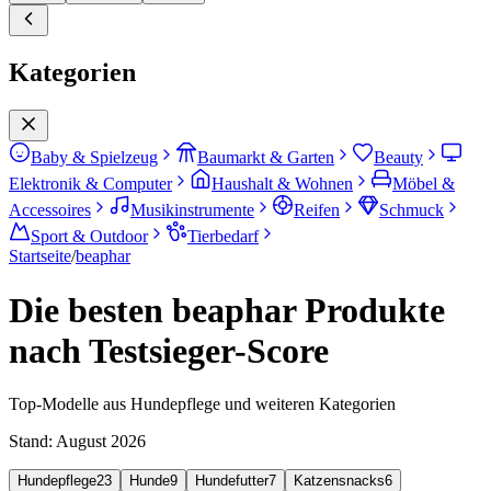
Kategorien
Baby & Spielzeug
Baumarkt & Garten
Beauty
Elektronik & Computer
Haushalt & Wohnen
Möbel &
Accessoires
Musikinstrumente
Reifen
Schmuck
Sport & Outdoor
Tierbedarf
Startseite
/
beaphar
Die besten beaphar Produkte
nach Testsieger-Score
Top-Modelle aus Hundepflege und weiteren Kategorien
Stand:
August 2026
Hundepflege
23
Hunde
9
Hundefutter
7
Katzensnacks
6