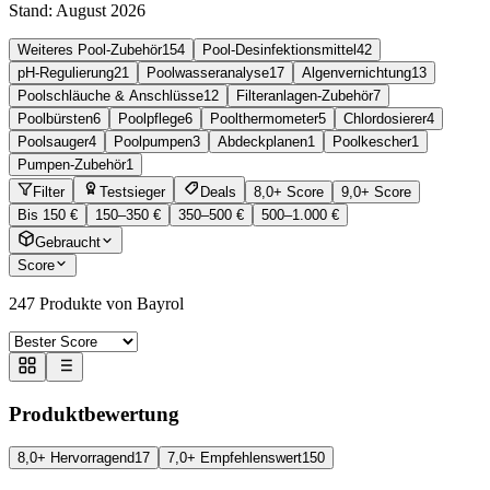
Stand:
August 2026
Weiteres Pool-Zubehör
154
Pool-Desinfektionsmittel
42
pH-Regulierung
21
Poolwasseranalyse
17
Algenvernichtung
13
Poolschläuche & Anschlüsse
12
Filteranlagen-Zubehör
7
Poolbürsten
6
Poolpflege
6
Poolthermometer
5
Chlordosierer
4
Poolsauger
4
Poolpumpen
3
Abdeckplanen
1
Poolkescher
1
Pumpen-Zubehör
1
Filter
Testsieger
Deals
8,0+ Score
9,0+ Score
Bis 150 €
150–350 €
350–500 €
500–1.000 €
Gebraucht
Score
247
Produkte von Bayrol
Produktbewertung
8,0+ Hervorragend
17
7,0+ Empfehlenswert
150