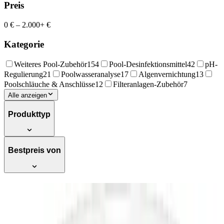
Preis
0 €
–
2.000+ €
Kategorie
Weiteres Pool-Zubehör
154
Pool-Desinfektionsmittel
42
pH-
Regulierung
21
Poolwasseranalyse
17
Algenvernichtung
13
Poolschläuche & Anschlüsse
12
Filteranlagen-Zubehör
7
Alle anzeigen
Produkttyp
Bestpreis von
Bayrol pH Minus Senker 6kg