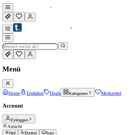
Menü
Home
Testlabor
Deals
Merkzettel
Kategorien
Account
Einloggen
Ansicht
Hell
Dunkel
Auto