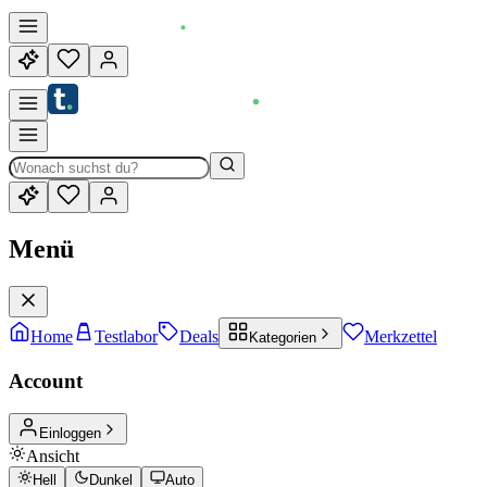
Menü
Home
Testlabor
Deals
Merkzettel
Kategorien
Account
Einloggen
Ansicht
Hell
Dunkel
Auto