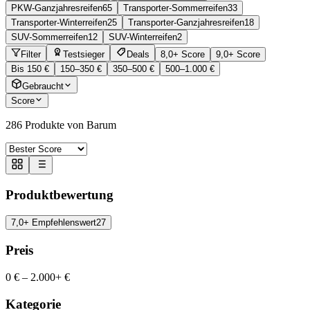
PKW-Ganzjahresreifen
65
Transporter-Sommerreifen
33
Transporter-Winterreifen
25
Transporter-Ganzjahresreifen
18
SUV-Sommerreifen
12
SUV-Winterreifen
2
Filter
Testsieger
Deals
8,0+ Score
9,0+ Score
Bis 150 €
150–350 €
350–500 €
500–1.000 €
Gebraucht
Score
286
Produkte von Barum
Produktbewertung
7,0+ Empfehlenswert
27
Preis
0 €
–
2.000+ €
Kategorie