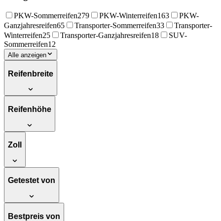
PKW-Sommerreifen
279
PKW-Winterreifen
163
PKW-
Ganzjahresreifen
65
Transporter-Sommerreifen
33
Transporter-
Winterreifen
25
Transporter-Ganzjahresreifen
18
SUV-
Sommerreifen
12
Alle anzeigen
Reifenbreite
Reifenhöhe
Zoll
Getestet von
Bestpreis von