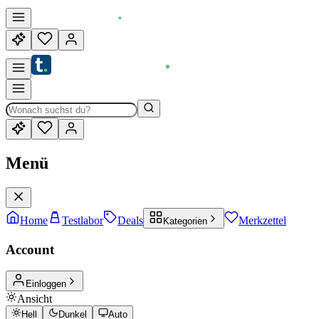
Menü
Home
Testlabor
Deals
Merkzettel
Kategorien
Account
Einloggen
Ansicht
Hell
Dunkel
Auto