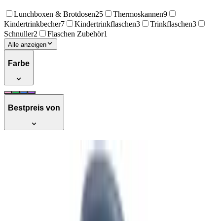
Lunchboxen & Brotdosen
25
Thermoskannen
9
Kindertrinkbecher
7
Kindertrinkflaschen
3
Trinkflaschen
3
Schnuller
2
Flaschen Zubehör
1
Alle anzeigen
Farbe
Bestpreis von
b.box Isolierte Wasser- & Trinkflasche
Edelstahl (Doppelwandig), 350 ml, hält
Getränke bis zu 8 h kalt & 6 h warm,
auslaufsicher mit Silikonstrohhalm