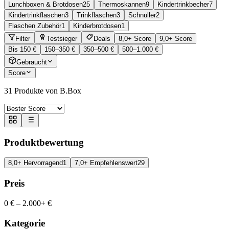
Lunchboxen & Brotdosen
25
Thermoskannen
9
Kindertrinkbecher
7
Kindertrinkflaschen
3
Trinkflaschen
3
Schnuller
2
Flaschen Zubehör
1
Kinderbrotdosen
1
Filter
Testsieger
Deals
8,0+ Score
9,0+ Score
Bis 150 €
150–350 €
350–500 €
500–1.000 €
Gebraucht
Score
31
Produkte von B.Box
Produktbewertung
8,0+ Hervorragend
1
7,0+ Empfehlenswert
29
Preis
0 €
–
2.000+ €
Kategorie