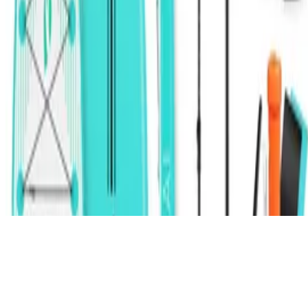
Deutschlands großes Verbraucherportal mit Testberichten und
integriertem Preisvergleich
Alle Preise inkl. der jeweils geltenden gesetzlichen MwSt., ggf.
zzgl. Versandkosten. Alle Angaben ohne Gewähr.
©
2026
Testsieger.de
Frage stellen
Frage stellen