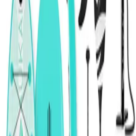
Unternehmen
Über uns
Testlabor
Karriere
Services
Datenschutz
Impressum
Privatsphäre
Partner
Shop anmelden
Shop Login
Folge uns