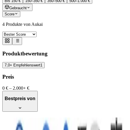
Bis 150 €
150–350 €
350–500 €
500–1.000 €
Gebraucht
Score
4
Produkte von Aukai
Produktbewertung
7,0+ Empfehlenswert
1
Preis
0 €
–
2.000+ €
Bestpreis von
Aukai SUP-Board PRO 320cm, 2in1
Aufblasbares Stand up Paddle Set mit