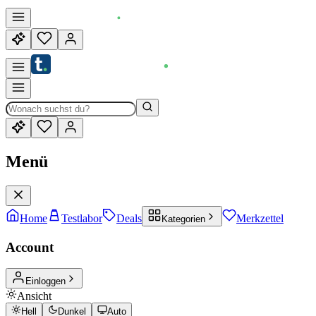
Menü
Home
Testlabor
Deals
Merkzettel
Kategorien
Account
Einloggen
Ansicht
Hell
Dunkel
Auto