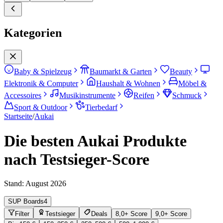
Kategorien
Baby & Spielzeug
Baumarkt & Garten
Beauty
Elektronik & Computer
Haushalt & Wohnen
Möbel &
Accessoires
Musikinstrumente
Reifen
Schmuck
Sport & Outdoor
Tierbedarf
Startseite
/
Aukai
Die besten Aukai Produkte
nach Testsieger-Score
Stand:
August 2026
SUP Boards
4
Filter
Testsieger
Deals
8,0+ Score
9,0+ Score