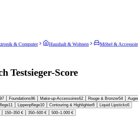
ktronik & Computer
Haushalt & Wohnen
Möbel & Accessoir
h Testsieger-Score
97
Foundations
96
Make-up-Accessoires
62
Rouge & Bronzer
54
Augen
flege
11
Lippenpflege
10
Contouring & Highlighter
8
Liquid Lipsticks
6
150–350 €
350–500 €
500–1.000 €