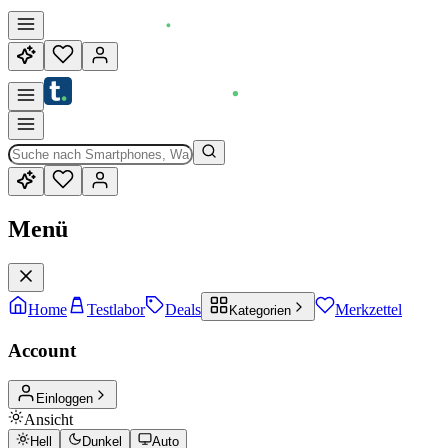
Menü
Home
Testlabor
Deals
Merkzettel
Kategorien
Account
Einloggen
Ansicht
Hell
Dunkel
Auto