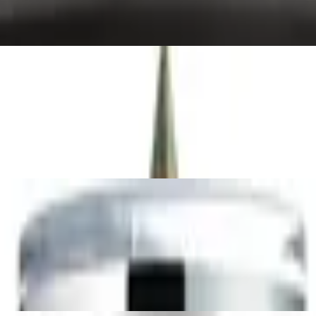
yeliner 1.4 ml olive oil
ll Longer-Lasting Eyeshadow Powder 50 De