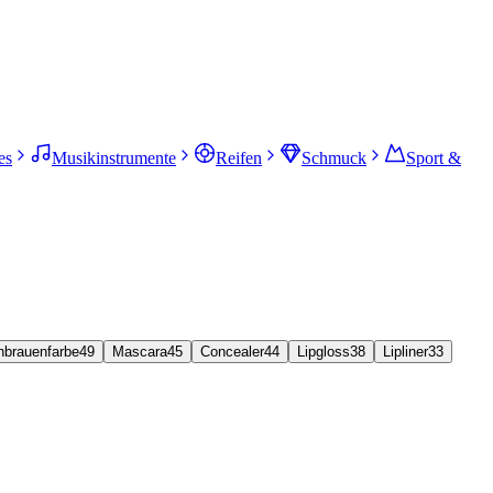
es
Musikinstrumente
Reifen
Schmuck
Sport &
brauenfarbe
49
Mascara
45
Concealer
44
Lipgloss
38
Lipliner
33