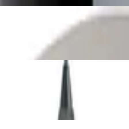
terproof, 12 warm dark brown 1,2 g
o, Befüllbar mit Lidschatten, Eyeshadow,