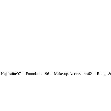
Kajalstifte
97
Foundations
96
Make-up-Accessoires
62
Rouge &