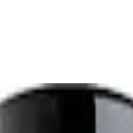
 - Nagellackentferner acetonfrei - 1 x 60