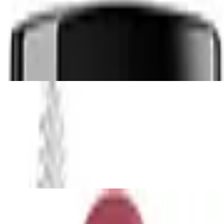
trocknender Nagellack in 12 Nagellack Far
pernserum & Brauenserum für Optisch dic
rfect Rosewood, Farbton: Rosa, mit einem gl