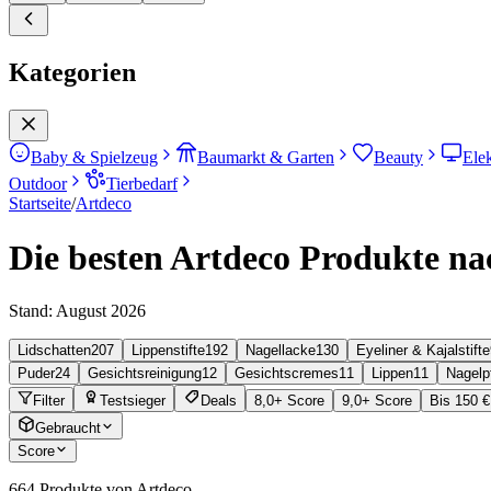
Kategorien
Baby & Spielzeug
Baumarkt & Garten
Beauty
Ele
Outdoor
Tierbedarf
Startseite
/
Artdeco
Die besten Artdeco Produkte nac
Stand:
August 2026
Lidschatten
207
Lippenstifte
192
Nagellacke
130
Eyeliner & Kajalstifte
Puder
24
Gesichtsreinigung
12
Gesichtscremes
11
Lippen
11
Nagelp
Filter
Testsieger
Deals
8,0+ Score
9,0+ Score
Bis 150 €
Gebraucht
Score
664
Produkte von Artdeco