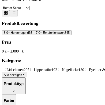
Produktbewertung
8,0+ Hervorragend
35
7,0+ Empfehlenswert
845
Preis
0 €
–
2.000+ €
Kategorie
Lidschatten
207
Lippenstifte
192
Nagellacke
130
Eyeliner & 
Alle anzeigen
Produkttyp
Farbe