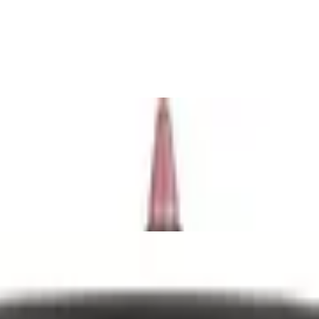
rfester, langanhaltender Lippenkonturensti
atten Base 5 g