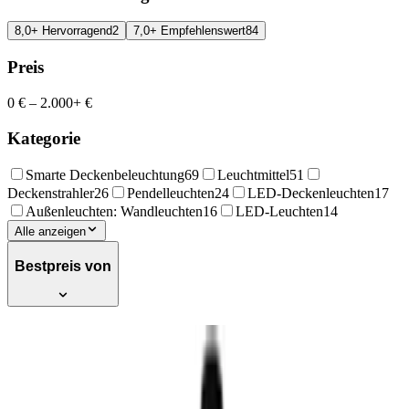
8,0+ Hervorragend
2
7,0+ Empfehlenswert
84
Preis
0 €
–
2.000+ €
Kategorie
Smarte Deckenbeleuchtung
69
Leuchtmittel
51
Deckenstrahler
26
Pendelleuchten
24
LED-Deckenleuchten
17
Außenleuchten: Wandleuchten
16
LED-Leuchten
14
Alle anzeigen
Bestpreis von
Arcchio Hängeleuchte Ejona, Nicht
enthalten, 1 x 8 W LED