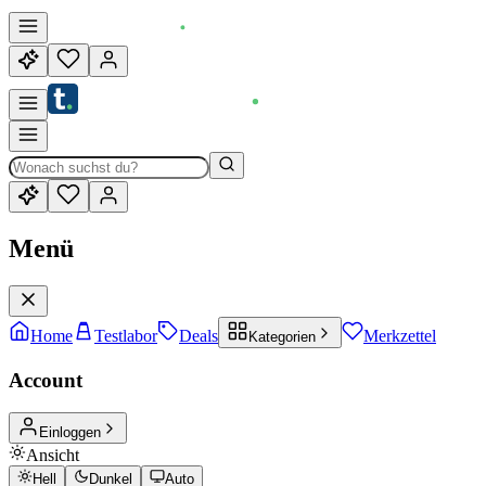
Menü
Home
Testlabor
Deals
Merkzettel
Kategorien
Account
Einloggen
Ansicht
Hell
Dunkel
Auto