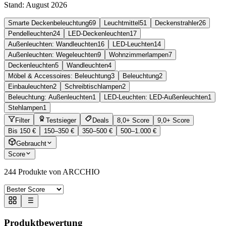
Stand:
August 2026
Smarte Deckenbeleuchtung
69
Leuchtmittel
51
Deckenstrahler
26
Pendelleuchten
24
LED-Deckenleuchten
17
Außenleuchten: Wandleuchten
16
LED-Leuchten
14
Außenleuchten: Wegeleuchten
9
Wohnzimmerlampen
7
Deckenleuchten
5
Wandleuchten
4
Möbel & Accessoires: Beleuchtung
3
Beleuchtung
2
Einbauleuchten
2
Schreibtischlampen
2
Beleuchtung: Außenleuchten
1
LED-Leuchten: LED-Außenleuchten
1
Stehlampen
1
Filter
Testsieger
Deals
8,0+ Score
9,0+ Score
Bis 150 €
150–350 €
350–500 €
500–1.000 €
Gebraucht
Score
244
Produkte von ARCCHIO
Produktbewertung