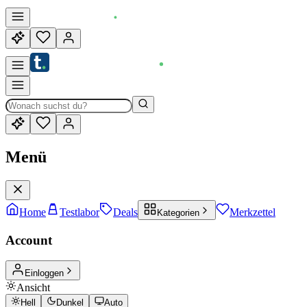
Menü
Home
Testlabor
Deals
Merkzettel
Kategorien
Account
Einloggen
Ansicht
Hell
Dunkel
Auto