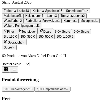
Stand:
August 2026
Farben & Lacke
18
Kellen & Spachteln
16
Schmierstoffe
14
Malerbedarf
6
Holzlasuren
4
Lacke
3
Tapezierzubehör
2
Wandfarben
2
Farbroller & Farbwalzen
1
Hämmer
1
Malerpinsel
1
Weitere Reinigungsmittel
1
Filter
Testsieger
Deals
8,0+ Score
9,0+ Score
Bis 150 €
150–350 €
350–500 €
500–1.000 €
Gebraucht
Score
60
Produkte von Akzo Nobel Deco GmbH
Produktbewertung
8,0+ Hervorragend
13
7,0+ Empfehlenswert
57
Preis