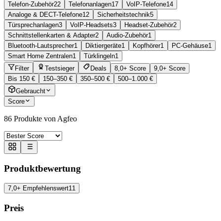
Telefon-Zubehör
22
Telefonanlagen
17
VoIP-Telefone
14
Analoge & DECT-Telefone
12
Sicherheitstechnik
5
Türsprechanlagen
3
VoIP-Headsets
3
Headset-Zubehör
2
Schnittstellenkarten & Adapter
2
Audio-Zubehör
1
Bluetooth-Lautsprecher
1
Diktiergeräte
1
Kopfhörer
1
PC-Gehäuse
1
Smart Home Zentralen
1
Türklingeln
1
Filter
Testsieger
Deals
8,0+ Score
9,0+ Score
Bis 150 €
150–350 €
350–500 €
500–1.000 €
Gebraucht
Score
86
Produkte von Agfeo
Produktbewertung
7,0+ Empfehlenswert
11
Preis