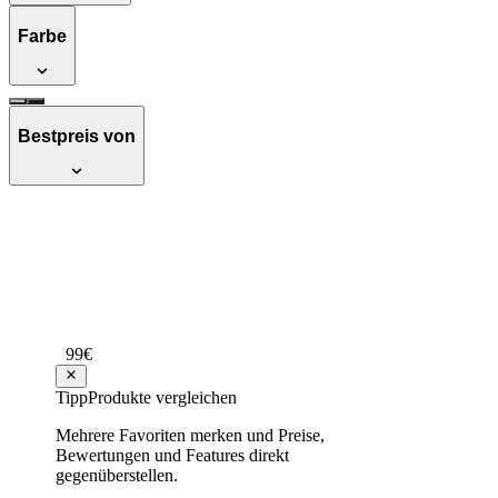
Farbe
Bestpreis von
AGFEO ES 628 IT - Hybrid PBX - 1U,
6101419
Empfehlenswert
Testsieger Score
72
99
€
ab
1.185
Tipp
Produkte vergleichen
Mehrere Favoriten merken und Preise,
Agfeo Systemtelefon ST 42, schwarz
Bewertungen und Features direkt
ISDN-Telefon - Preisvergleich
gegenüberstellen.