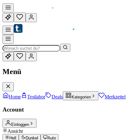
Menü
Home
Testlabor
Deals
Merkzettel
Kategorien
Account
Einloggen
Ansicht
Hell
Dunkel
Auto