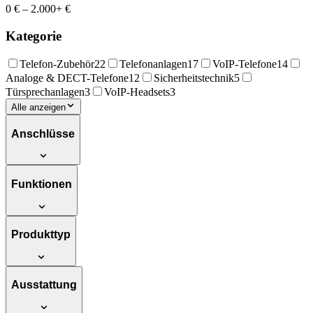
0 €
–
2.000+ €
Kategorie
Telefon-Zubehör
22
Telefonanlagen
17
VoIP-Telefone
14
Analoge & DECT-Telefone
12
Sicherheitstechnik
5
Türsprechanlagen
3
VoIP-Headsets
3
Alle anzeigen
Anschlüsse
Funktionen
Produkttyp
Ausstattung