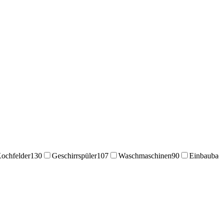
ochfelder
130
Geschirrspüler
107
Waschmaschinen
90
Einbauba