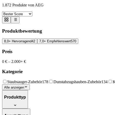
1.872
Produkte von AEG
Produktbewertung
8,0+ Hervorragend
42
7,0+ Empfehlenswert
570
Preis
0 €
–
2.000+ €
Kategorie
Staubsauger-Zubehör
178
Dunstabzugshauben-Zubehör
134
K
Alle anzeigen
Produkttyp