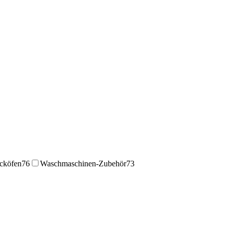
cköfen
76
Waschmaschinen-Zubehör
73