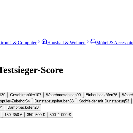
ktronik & Computer
Haushalt & Wohnen
Möbel & Accessoir
estsieger-Score
130
Geschirrspüler
107
Waschmaschinen
90
Einbaubacköfen
76
Wasch
rspüler-Zubehör
54
Dunstabzugshauben
53
Kochfelder mit Dunstabzug
53
34
Dampfbacköfen
28
150–350 €
350–500 €
500–1.000 €