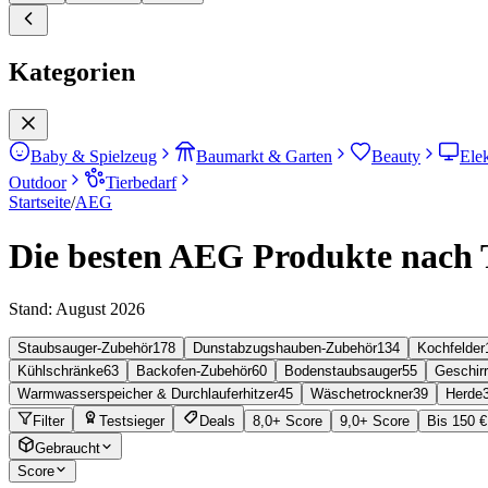
Kategorien
Baby & Spielzeug
Baumarkt & Garten
Beauty
Ele
Outdoor
Tierbedarf
Startseite
/
AEG
Die besten AEG Produkte nach T
Stand:
August 2026
Staubsauger-Zubehör
178
Dunstabzugshauben-Zubehör
134
Kochfelder
Kühlschränke
63
Backofen-Zubehör
60
Bodenstaubsauger
55
Geschir
Warmwasserspeicher & Durchlauferhitzer
45
Wäschetrockner
39
Herde
Filter
Testsieger
Deals
8,0+ Score
9,0+ Score
Bis 150 €
Gebraucht
Score