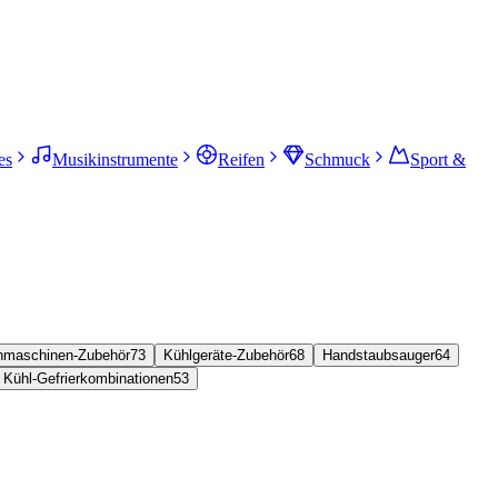
es
Musikinstrumente
Reifen
Schmuck
Sport &
maschinen-Zubehör
73
Kühlgeräte-Zubehör
68
Handstaubsauger
64
Kühl-Gefrierkombinationen
53