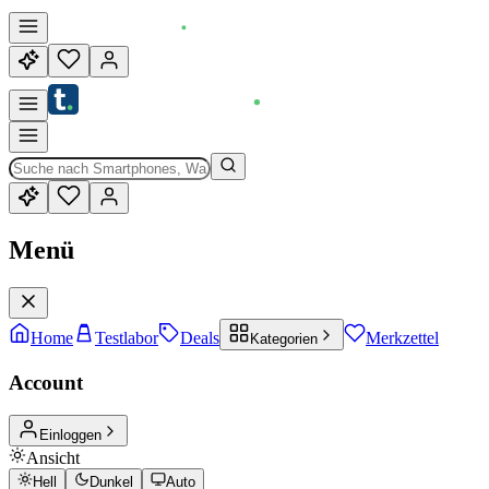
Menü
Home
Testlabor
Deals
Merkzettel
Kategorien
Account
Einloggen
Ansicht
Hell
Dunkel
Auto