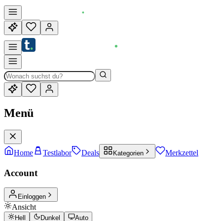
Menü
Home
Testlabor
Deals
Merkzettel
Kategorien
Account
Einloggen
Ansicht
Hell
Dunkel
Auto