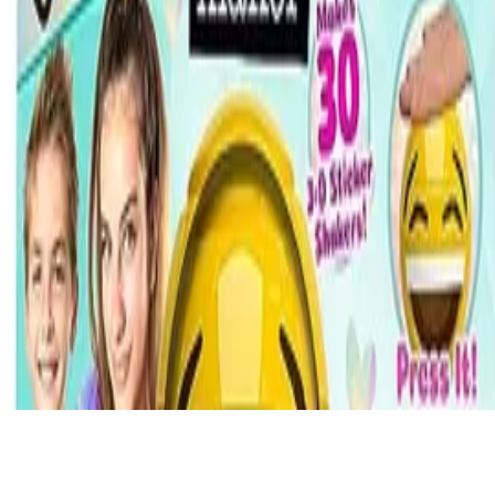
Deutschlands großes Verbraucherportal mit Testberichten und
integriertem Preisvergleich
Alle Preise inkl. der jeweils geltenden gesetzlichen MwSt., ggf.
zzgl. Versandkosten. Alle Angaben ohne Gewähr.
©
2026
Testsieger.de
Frage stellen
Frage stellen