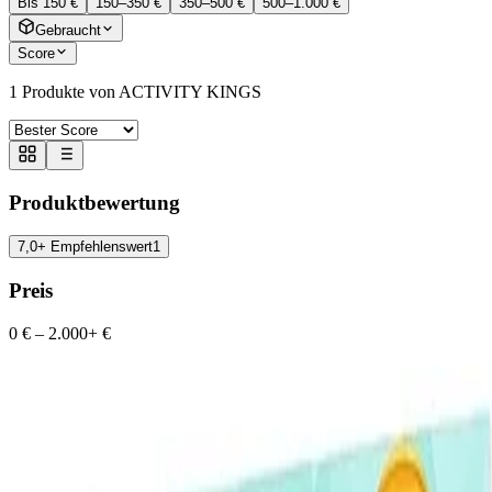
Bis 150 €
150–350 €
350–500 €
500–1.000 €
Gebraucht
Score
1
Produkte von ACTIVITY KINGS
Produktbewertung
7,0+ Empfehlenswert
1
Preis
0 €
–
2.000+ €
ACTIVITY KINGS ILY DIY 3D-
Aufkleber Maker, Personalisierbarer
Bastelset für Kinder ab 6 Jahren