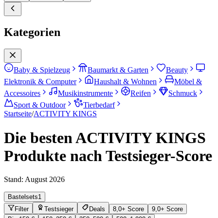
Kategorien
Baby & Spielzeug
Baumarkt & Garten
Beauty
Elektronik & Computer
Haushalt & Wohnen
Möbel &
Accessoires
Musikinstrumente
Reifen
Schmuck
Sport & Outdoor
Tierbedarf
Startseite
/
ACTIVITY KINGS
Die besten ACTIVITY KINGS
Produkte nach Testsieger-Score
Stand:
August 2026
Bastelsets
1
Filter
Testsieger
Deals
8,0+ Score
9,0+ Score