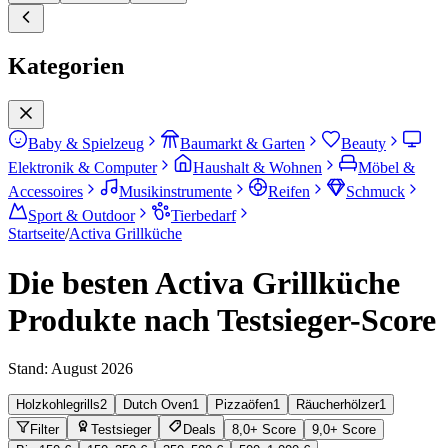
Kategorien
Baby & Spielzeug
Baumarkt & Garten
Beauty
Elektronik & Computer
Haushalt & Wohnen
Möbel &
Accessoires
Musikinstrumente
Reifen
Schmuck
Sport & Outdoor
Tierbedarf
Startseite
/
Activa Grillküche
Die besten Activa Grillküche
Produkte nach Testsieger-Score
Stand:
August 2026
Holzkohlegrills
2
Dutch Oven
1
Pizzaöfen
1
Räucherhölzer
1
Filter
Testsieger
Deals
8,0+ Score
9,0+ Score