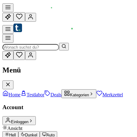
Menü
Home
Testlabor
Deals
Merkzettel
Kategorien
Account
Einloggen
Ansicht
Hell
Dunkel
Auto