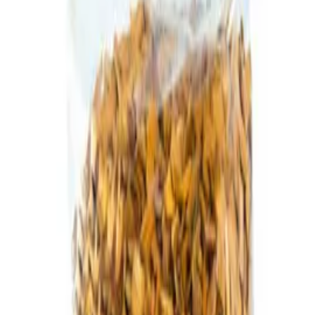
Partner
Shop anmelden
Shop Login
Folge uns
Deutschlands großes Verbraucherportal mit Testberichten und
integriertem Preisvergleich
Alle Preise inkl. der jeweils geltenden gesetzlichen MwSt., ggf.
zzgl. Versandkosten. Alle Angaben ohne Gewähr.
©
2026
Testsieger.de
Frage stellen
Frage stellen