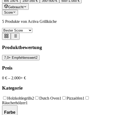
Bis 150 €
150–350 €
350–500 €
500–1.000 €
Gebraucht
Score
5
Produkte von Activa Grillküche
Produktbewertung
7,0+ Empfehlenswert
2
Preis
0 €
–
2.000+ €
Kategorie
Holzkohlegrills
2
Dutch Oven
1
Pizzaöfen
1
Räucherhölzer
1
Farbe