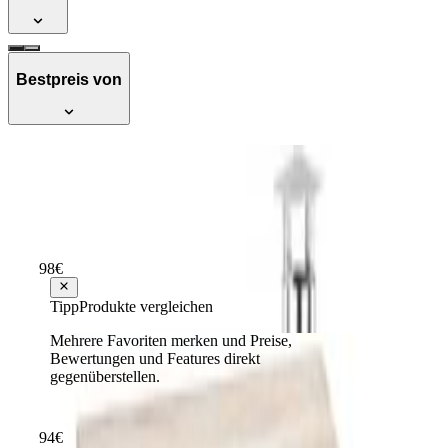
Bestpreis von
Activa Gulaschkanone Schwarz 14 l
Empfehlenswert
Testsieger Score
71
15
% Rabatt
zum ⌀-Bestpreis
98
€
ab
89
115,80 €
Tipp
Produkte vergleichen
Mehrere Favoriten merken und Preise,
Dutch Oven-Set 7-teilig Gusseisen
Bewertungen und Features direkt
gegenüberstellen.
Empfehlenswert
Testsieger Score
71
94
€
ab
84