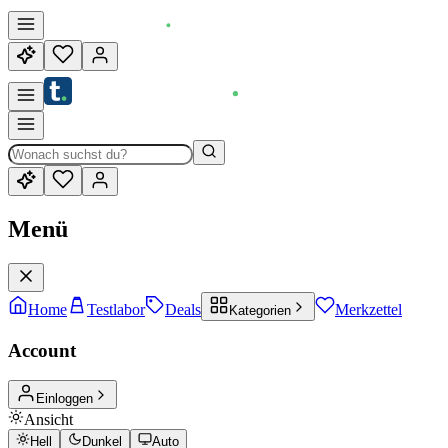
Menü
Home
Testlabor
Deals
Merkzettel
Kategorien
Account
Einloggen
Ansicht
Hell
Dunkel
Auto