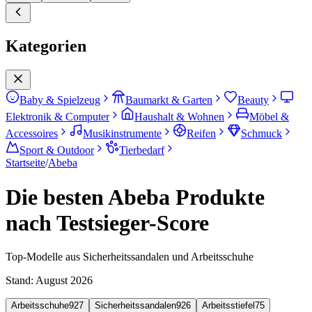
Kategorien
Baby & Spielzeug
Baumarkt & Garten
Beauty
Elektronik & Computer
Haushalt & Wohnen
Möbel &
Accessoires
Musikinstrumente
Reifen
Schmuck
Sport & Outdoor
Tierbedarf
Startseite
/
Abeba
Die besten Abeba Produkte
nach Testsieger-Score
Top-Modelle aus Sicherheitssandalen und Arbeitsschuhe
Stand:
August 2026
Arbeitsschuhe
927
Sicherheitssandalen
926
Arbeitsstiefel
75