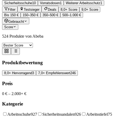
Sicherheitsschuhe
10
Vorratsdosen
1
Weiterer Arbeitsschutz
1
Filter
Testsieger
Deals
8,0+ Score
9,0+ Score
Bis 150 €
150–350 €
350–500 €
500–1.000 €
Gebraucht
Score
524
Produkte von Abeba
Produktbewertung
8,0+ Hervorragend
3
7,0+ Empfehlenswert
246
Preis
0 €
–
2.000+ €
Kategorie
Arbeitsschuhe
927
Sicherheitssandalen
926
Arbeitsstiefel
75