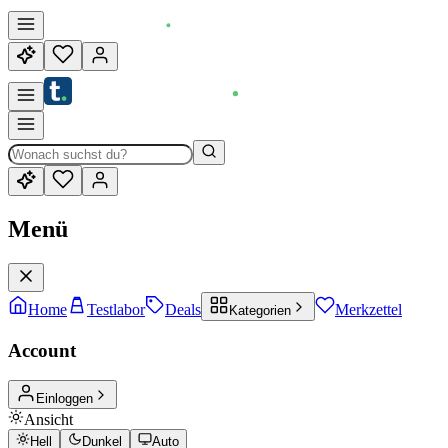
Menü
Home
Testlabor
Deals
Merkzettel
Kategorien
Account
Einloggen
Ansicht
Hell
Dunkel
Auto