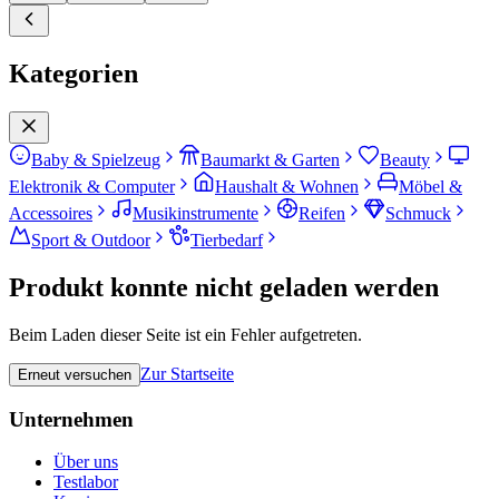
Kategorien
Baby & Spielzeug
Baumarkt & Garten
Beauty
Elektronik & Computer
Haushalt & Wohnen
Möbel &
Accessoires
Musikinstrumente
Reifen
Schmuck
Sport & Outdoor
Tierbedarf
Produkt konnte nicht geladen werden
Beim Laden dieser Seite ist ein Fehler aufgetreten.
Zur Startseite
Erneut versuchen
Unternehmen
Über uns
Testlabor