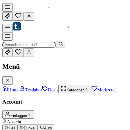
Menü
Home
Testlabor
Deals
Merkzettel
Kategorien
Account
Einloggen
Ansicht
Hell
Dunkel
Auto