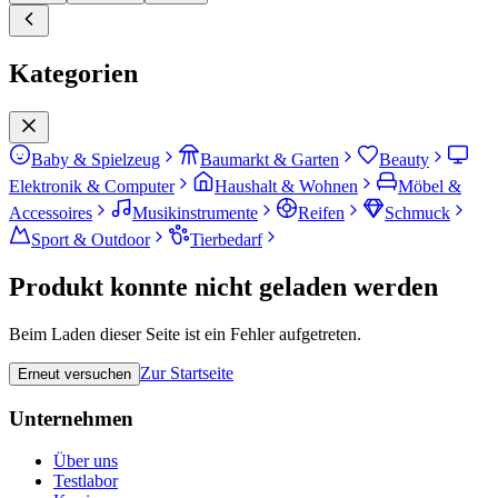
Kategorien
Baby & Spielzeug
Baumarkt & Garten
Beauty
Elektronik & Computer
Haushalt & Wohnen
Möbel &
Accessoires
Musikinstrumente
Reifen
Schmuck
Sport & Outdoor
Tierbedarf
Produkt konnte nicht geladen werden
Beim Laden dieser Seite ist ein Fehler aufgetreten.
Zur Startseite
Erneut versuchen
Unternehmen
Über uns
Testlabor