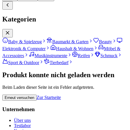
Kategorien
Baby & Spielzeug
Baumarkt & Garten
Beauty
Elektronik & Computer
Haushalt & Wohnen
Möbel &
Accessoires
Musikinstrumente
Reifen
Schmuck
Sport & Outdoor
Tierbedarf
Produkt konnte nicht geladen werden
Beim Laden dieser Seite ist ein Fehler aufgetreten.
Zur Startseite
Erneut versuchen
Unternehmen
Über uns
Testlabor