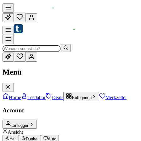
Menü
Home
Testlabor
Deals
Merkzettel
Kategorien
Account
Einloggen
Ansicht
Hell
Dunkel
Auto