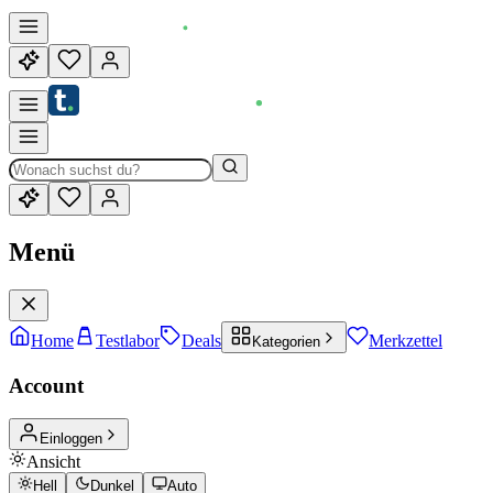
Menü
Home
Testlabor
Deals
Merkzettel
Kategorien
Account
Einloggen
Ansicht
Hell
Dunkel
Auto