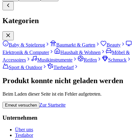
Kategorien
Baby & Spielzeug
Baumarkt & Garten
Beauty
Elektronik & Computer
Haushalt & Wohnen
Möbel &
Accessoires
Musikinstrumente
Reifen
Schmuck
Sport & Outdoor
Tierbedarf
Produkt konnte nicht geladen werden
Beim Laden dieser Seite ist ein Fehler aufgetreten.
Zur Startseite
Erneut versuchen
Unternehmen
Über uns
Testlabor