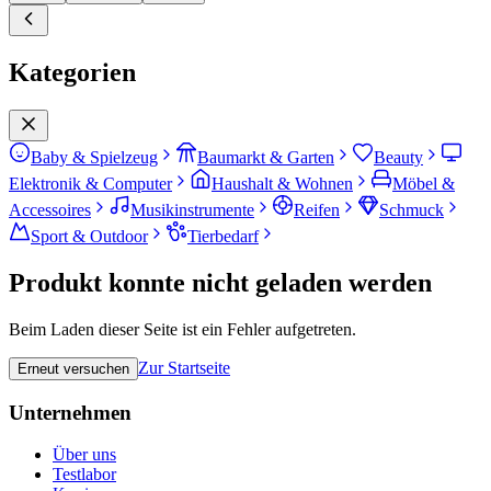
Kategorien
Baby & Spielzeug
Baumarkt & Garten
Beauty
Elektronik & Computer
Haushalt & Wohnen
Möbel &
Accessoires
Musikinstrumente
Reifen
Schmuck
Sport & Outdoor
Tierbedarf
Produkt konnte nicht geladen werden
Beim Laden dieser Seite ist ein Fehler aufgetreten.
Zur Startseite
Erneut versuchen
Unternehmen
Über uns
Testlabor