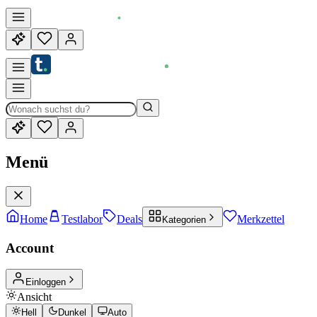
Menü
Home
Testlabor
Deals
Merkzettel
Kategorien
Account
Einloggen
Ansicht
Hell
Dunkel
Auto