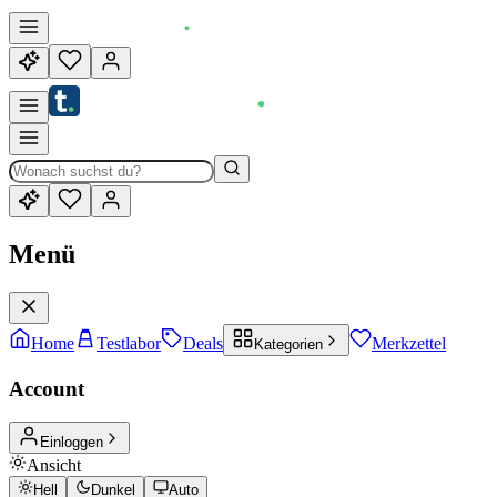
Menü
Home
Testlabor
Deals
Merkzettel
Kategorien
Account
Einloggen
Ansicht
Hell
Dunkel
Auto