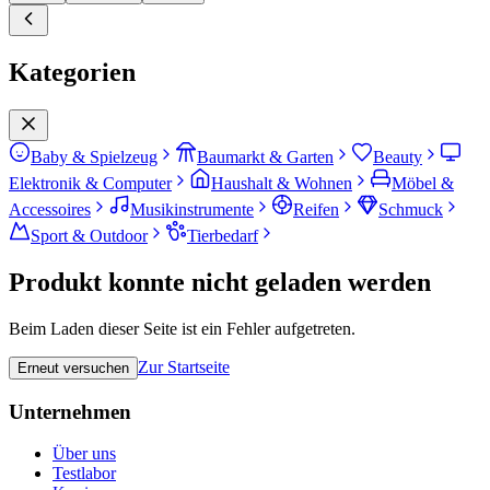
Kategorien
Baby & Spielzeug
Baumarkt & Garten
Beauty
Elektronik & Computer
Haushalt & Wohnen
Möbel &
Accessoires
Musikinstrumente
Reifen
Schmuck
Sport & Outdoor
Tierbedarf
Produkt konnte nicht geladen werden
Beim Laden dieser Seite ist ein Fehler aufgetreten.
Zur Startseite
Erneut versuchen
Unternehmen
Über uns
Testlabor