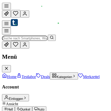
Menü
Home
Testlabor
Deals
Merkzettel
Kategorien
Account
Einloggen
Ansicht
Hell
Dunkel
Auto