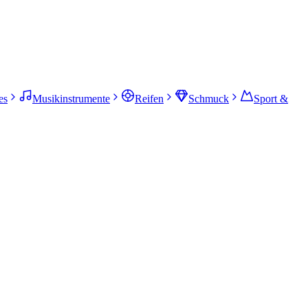
es
Musikinstrumente
Reifen
Schmuck
Sport &