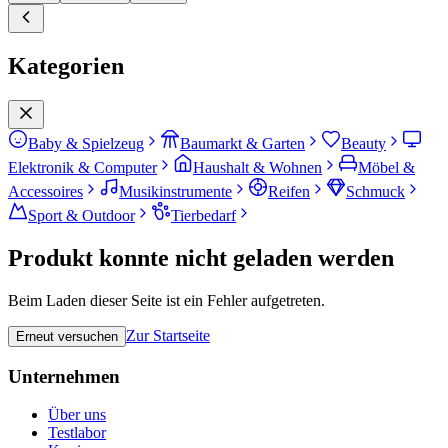
Kategorien
Baby & Spielzeug
Baumarkt & Garten
Beauty
Elektronik & Computer
Haushalt & Wohnen
Möbel &
Accessoires
Musikinstrumente
Reifen
Schmuck
Sport & Outdoor
Tierbedarf
Produkt konnte nicht geladen werden
Beim Laden dieser Seite ist ein Fehler aufgetreten.
Zur Startseite
Erneut versuchen
Unternehmen
Über uns
Testlabor