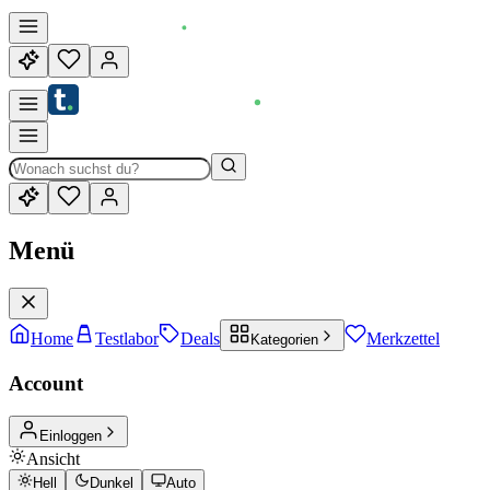
Menü
Home
Testlabor
Deals
Merkzettel
Kategorien
Account
Einloggen
Ansicht
Hell
Dunkel
Auto