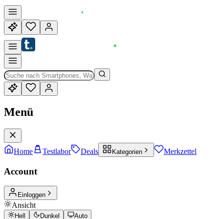
Menü
Home
Testlabor
Deals
Merkzettel
Kategorien
Account
Einloggen
Ansicht
Hell
Dunkel
Auto