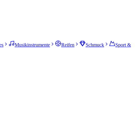
es
Musikinstrumente
Reifen
Schmuck
Sport &