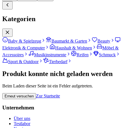
Kategorien
Baby & Spielzeug
Baumarkt & Garten
Beauty
Elektronik & Computer
Haushalt & Wohnen
Möbel &
Accessoires
Musikinstrumente
Reifen
Schmuck
Sport & Outdoor
Tierbedarf
Produkt konnte nicht geladen werden
Beim Laden dieser Seite ist ein Fehler aufgetreten.
Zur Startseite
Erneut versuchen
Unternehmen
Über uns
Testlabor