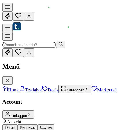
Menü
Home
Testlabor
Deals
Merkzettel
Kategorien
Account
Einloggen
Ansicht
Hell
Dunkel
Auto