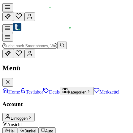
Menü
Home
Testlabor
Deals
Merkzettel
Kategorien
Account
Einloggen
Ansicht
Hell
Dunkel
Auto