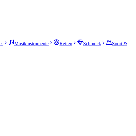
es
Musikinstrumente
Reifen
Schmuck
Sport &