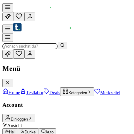
Menü
Home
Testlabor
Deals
Merkzettel
Kategorien
Account
Einloggen
Ansicht
Hell
Dunkel
Auto