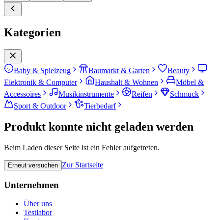
Kategorien
Baby & Spielzeug
Baumarkt & Garten
Beauty
Elektronik & Computer
Haushalt & Wohnen
Möbel &
Accessoires
Musikinstrumente
Reifen
Schmuck
Sport & Outdoor
Tierbedarf
Produkt konnte nicht geladen werden
Beim Laden dieser Seite ist ein Fehler aufgetreten.
Zur Startseite
Erneut versuchen
Unternehmen
Über uns
Testlabor