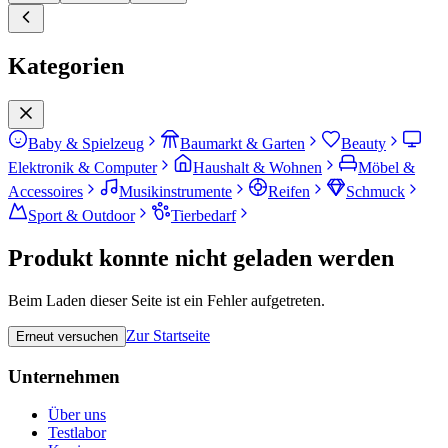
Kategorien
Baby & Spielzeug
Baumarkt & Garten
Beauty
Elektronik & Computer
Haushalt & Wohnen
Möbel &
Accessoires
Musikinstrumente
Reifen
Schmuck
Sport & Outdoor
Tierbedarf
Produkt konnte nicht geladen werden
Beim Laden dieser Seite ist ein Fehler aufgetreten.
Zur Startseite
Erneut versuchen
Unternehmen
Über uns
Testlabor