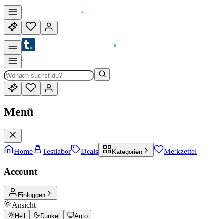
Menü
Home
Testlabor
Deals
Merkzettel
Kategorien
Account
Einloggen
Ansicht
Hell
Dunkel
Auto