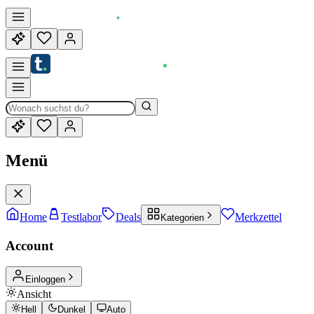
Menü
Home
Testlabor
Deals
Merkzettel
Kategorien
Account
Einloggen
Ansicht
Hell
Dunkel
Auto