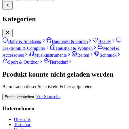
Kategorien
Baby & Spielzeug
Baumarkt & Garten
Beauty
Elektronik & Computer
Haushalt & Wohnen
Möbel &
Accessoires
Musikinstrumente
Reifen
Schmuck
Sport & Outdoor
Tierbedarf
Produkt konnte nicht geladen werden
Beim Laden dieser Seite ist ein Fehler aufgetreten.
Zur Startseite
Erneut versuchen
Unternehmen
Über uns
Testlabor