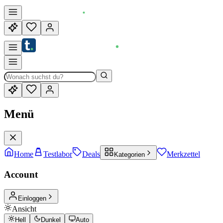
Menü
Home
Testlabor
Deals
Merkzettel
Kategorien
Account
Einloggen
Ansicht
Hell
Dunkel
Auto