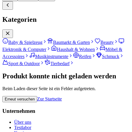
Kategorien
Baby & Spielzeug
Baumarkt & Garten
Beauty
Elektronik & Computer
Haushalt & Wohnen
Möbel &
Accessoires
Musikinstrumente
Reifen
Schmuck
Sport & Outdoor
Tierbedarf
Produkt konnte nicht geladen werden
Beim Laden dieser Seite ist ein Fehler aufgetreten.
Zur Startseite
Erneut versuchen
Unternehmen
Über uns
Testlabor