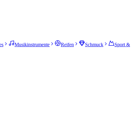
es
Musikinstrumente
Reifen
Schmuck
Sport &