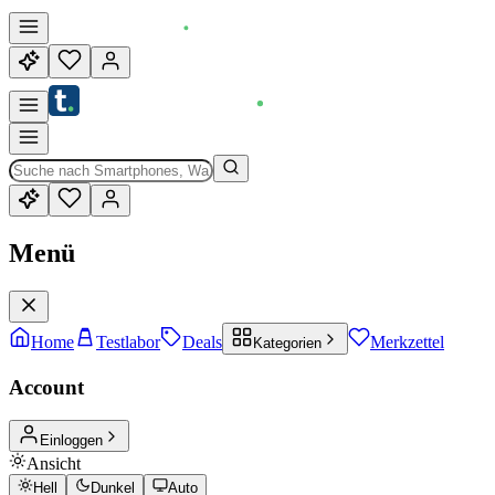
Menü
Home
Testlabor
Deals
Merkzettel
Kategorien
Account
Einloggen
Ansicht
Hell
Dunkel
Auto