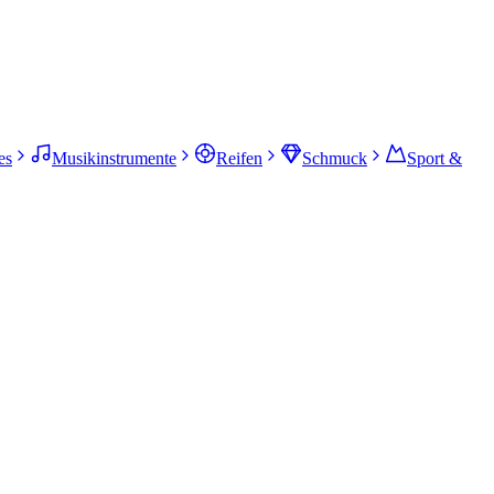
es
Musikinstrumente
Reifen
Schmuck
Sport &