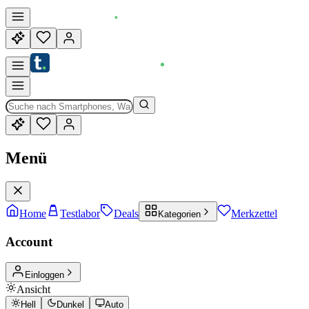
Menü
Home
Testlabor
Deals
Merkzettel
Kategorien
Account
Einloggen
Ansicht
Hell
Dunkel
Auto