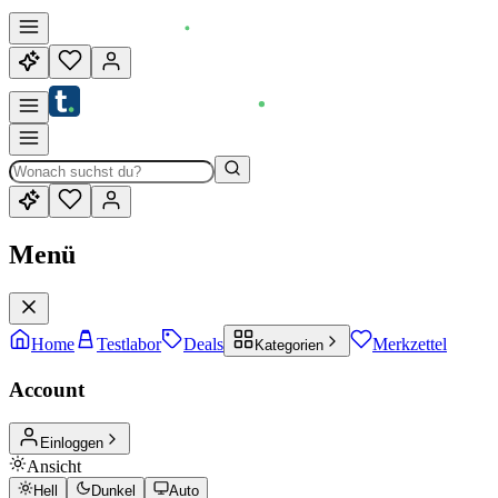
Menü
Home
Testlabor
Deals
Merkzettel
Kategorien
Account
Einloggen
Ansicht
Hell
Dunkel
Auto