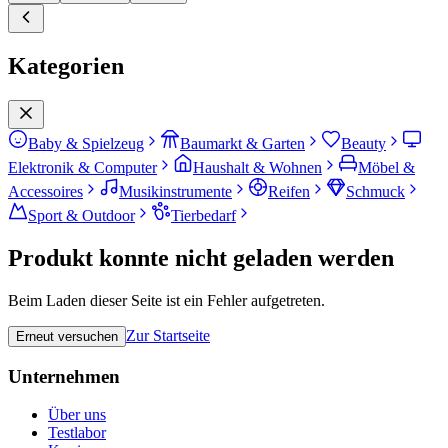
Kategorien
Baby & Spielzeug
Baumarkt & Garten
Beauty
Elektronik & Computer
Haushalt & Wohnen
Möbel &
Accessoires
Musikinstrumente
Reifen
Schmuck
Sport & Outdoor
Tierbedarf
Produkt konnte nicht geladen werden
Beim Laden dieser Seite ist ein Fehler aufgetreten.
Zur Startseite
Erneut versuchen
Unternehmen
Über uns
Testlabor