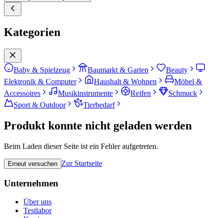
Kategorien
Baby & Spielzeug
Baumarkt & Garten
Beauty
Elektronik & Computer
Haushalt & Wohnen
Möbel &
Accessoires
Musikinstrumente
Reifen
Schmuck
Sport & Outdoor
Tierbedarf
Produkt konnte nicht geladen werden
Beim Laden dieser Seite ist ein Fehler aufgetreten.
Zur Startseite
Erneut versuchen
Unternehmen
Über uns
Testlabor