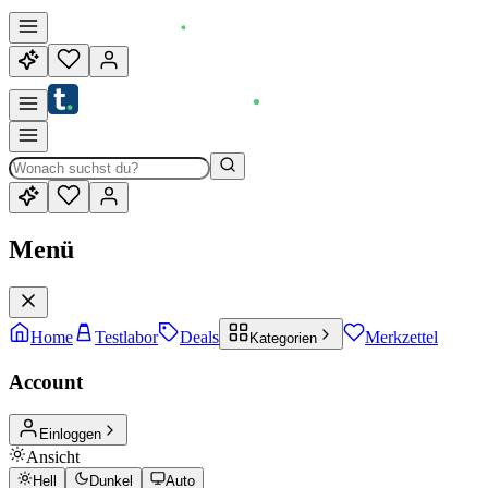
Menü
Home
Testlabor
Deals
Merkzettel
Kategorien
Account
Einloggen
Ansicht
Hell
Dunkel
Auto